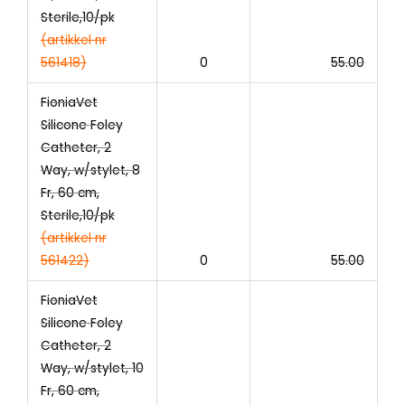
Sterile,10/pk
(artikkel nr
561418)
0
55.00
FioniaVet
Silicone Foley
Catheter, 2
Way, w/stylet, 8
Fr, 60 cm,
Sterile,10/pk
(artikkel nr
561422)
0
55.00
FioniaVet
Silicone Foley
Catheter, 2
Way, w/stylet, 10
Fr, 60 cm,