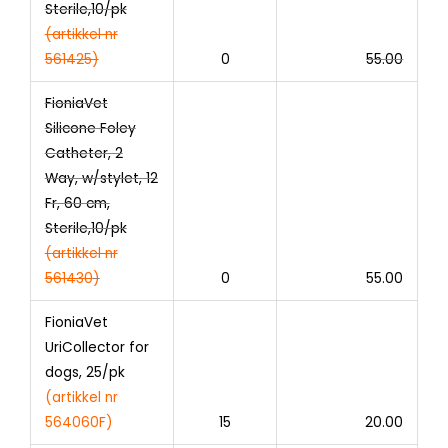
Sterile,10/pk
(artikkel nr
561425)
0
55.00
FioniaVet
Silicone Foley
Catheter, 2
Way, w/stylet, 12
Fr, 60 cm,
Sterile,10/pk
(
artikkel nr
561430
)
0
55.00
FioniaVet
UriCollector for
dogs, 25/pk
(artikkel nr
564060F)
15
20.00