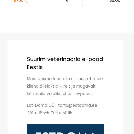
9750F)
4
35.00
Suurim veterinaaria e-pood
Eestis
Meie eesmärk on olla nii suur, et meie
kliendid leiaksid kiirelt ja mugavalt
kõik neile vajaliku ühest e-poest.
Est-Doma OÜ tartu@estdoma.ee
Võru 165-5 Tartu 50115