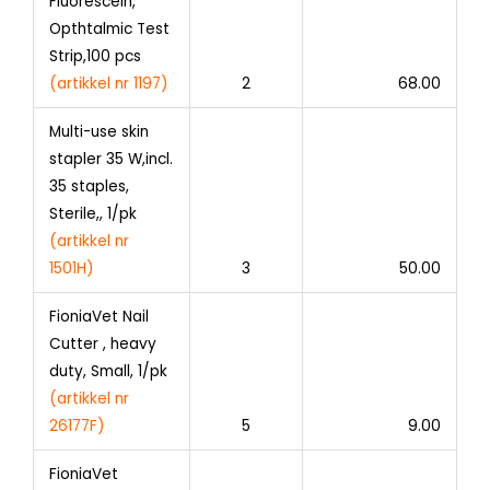
Fluorescein,
Opthtalmic Test
Strip,100 pcs
(artikkel nr 1197)
2
68.00
Multi-use skin
stapler 35 W,incl.
35 staples,
Sterile,, 1/pk
(
artikkel nr
1501H)
3
50.00
FioniaVet Nail
Cutter , heavy
duty, Small, 1/pk
(artikkel nr
26177F)
5
9.00
FioniaVet