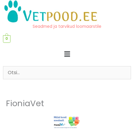
Skip
content
to
content
Seadmed ja tarvikud loomaarstile
0
Menu
FioniaVet