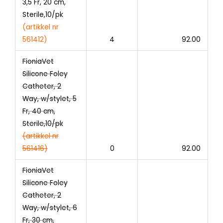
3,5 Fr, 20 cm,
Sterile,10/pk
(artikkel nr
561412)
4
92.00
FioniaVet
Silicone Foley
Catheter, 2
Way, w/stylet, 5
Fr, 40 cm,
Sterile,10/pk
(artikkel nr
561416)
0
92.00
FioniaVet
Silicone Foley
Catheter, 2
Way, w/stylet, 6
Fr, 30 cm,