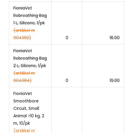
FioniaVet
Rebreathing Bag
1 L, Silicone, 1/pk
(artikkel nr
904382)
0
16.00
FioniaVet
Rebreathing Bag
2 L, Silicone, 1/pk
(artikkel nr
904384)
0
19.00
FioniaVet
Smoothbore
Circuit, Small
Animal >10 kg, 2
m, 10/pk
(artikkel nr