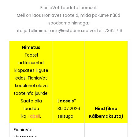
FioniaVet toodete laomüük
Meil on laos FioniaVet tooteid, mida pakume nüüd
soodsama hinnaga.
Info ja tellimine: tartu@estdoma.ee või tel. 7362 716
Nimetus
Tootel
artiklinumbril
klõpsates liigute
edasi FioniaVet
kodulehel oleva
tooteinfo juurde.
Saate alla
Laoseis*
laadida
30.07.2026
Hind (ilma
ka
Tabeli
.
seisuga
Käibemaksuta)
FioniaVet