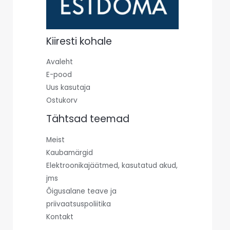
Kiiresti kohale
Avaleht
E-pood
Uus kasutaja
Ostukorv
Tähtsad teemad
Meist
Kaubamärgid
Elektroonikajäätmed, kasutatud akud,
jms
Õigusalane teave ja
priivaatsuspoliitika
Kontakt