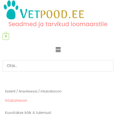
Skip
content
to
content
Seadmed ja tarvikud loomaarstile
0
Menu
Esileht
/
Anesteesia
/ Intubatsioon
Intubatsioon
Kuvatakse kõik 4 tulemust