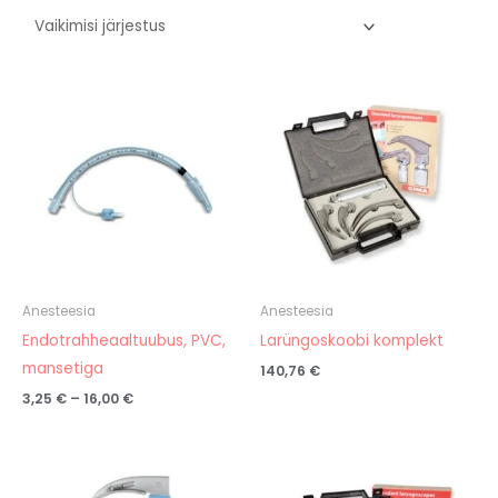
Hinnavahemik:
3,25 €
kuni
16,00 €
Anesteesia
Anesteesia
Endotrahheaaltuubus, PVC,
Larüngoskoobi komplekt
mansetiga
140,76
€
3,25
€
–
16,00
€