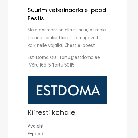
Suurim veterinaaria e-pood
Eestis
Meie eesmärk on olla nii suur, et meie
kliendid leiaksid kiirelt ja mugavalt
kõik neile vajaliku ühest e-poest.
Est-Doma OÜ tartu@estdoma.ee
Võru 165-5 Tartu 50115
Kiiresti kohale
Avaleht
E-pood