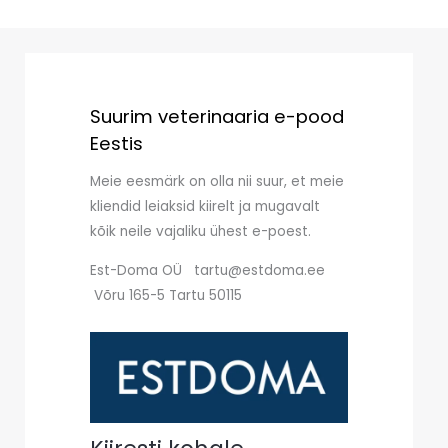
Suurim veterinaaria e-pood
Eestis
Meie eesmärk on olla nii suur, et meie
kliendid leiaksid kiirelt ja mugavalt
kõik neile vajaliku ühest e-poest.
Est-Doma OÜ tartu@estdoma.ee
Võru 165-5 Tartu 50115