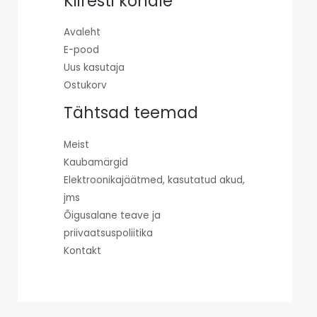
Kiiresti kohale
Avaleht
E-pood
Uus kasutaja
Ostukorv
Tähtsad teemad
Meist
Kaubamärgid
Elektroonikajäätmed, kasutatud akud,
jms
Õigusalane teave ja
priivaatsuspoliitika
Kontakt