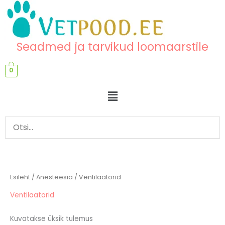
Skip
content
to
content
Seadmed ja tarvikud loomaarstile
0
Menu
Esileht
/
Anesteesia
/ Ventilaatorid
Ventilaatorid
Kuvatakse üksik tulemus