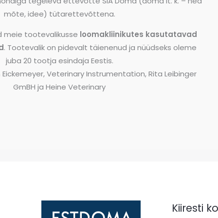
mondiga tegeleva ettevõtte SIA Doma (doma lt. k. – hea
mõte, idee) tütarettevõttena.
id meie tootevalikusse
loomakliinikutes kasutatavad
d
. Tootevalik on pidevalt täienenud ja nüüdseks oleme
juba 20 tootja esindaja Eestis.
Eickemeyer, Veterinary Instrumentation, Rita Leibinger
GmBH ja Heine Veterinary
Kiiresti 