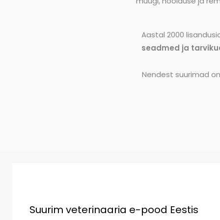
müügi, hoolduse ja re
Aastal 2000 lisandus
seadmed ja tarviku
Nendest suurimad on 
Suurim veterinaaria e-pood Eestis