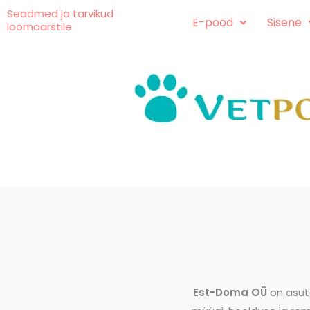
Skip
content
Seadmed ja tarvikud
E-pood
Sisene
loomaarstile
to
content
Est-Doma OÜ
on asut