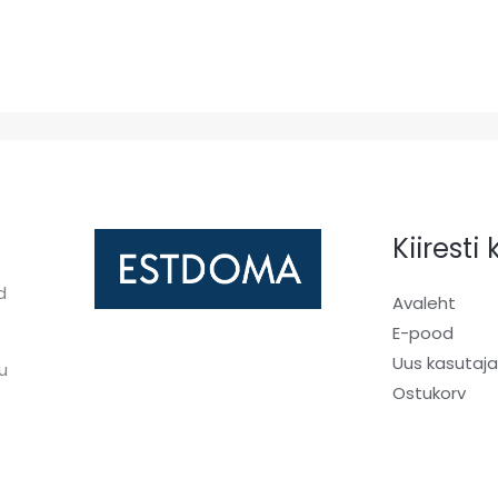
Kiiresti
d
Avaleht
E-pood
Uus kasutaj
u
Ostukorv