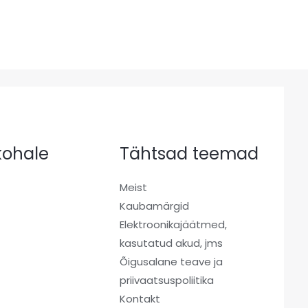
 kohale
Tähtsad teemad
Meist
Kaubamärgid
a
Elektroonikajäätmed,
kasutatud akud, jms
Õigusalane teave ja
priivaatsuspoliitika
Kontakt