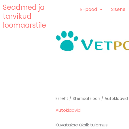
Skip
content
Seadmed ja
E-pood
Sisene
to
tarvikud
content
loomaarstile
Esileht
/
Sterilisatsioon
/ Autoklaavid
Autoklaavid
Kuvatakse üksik tulemus