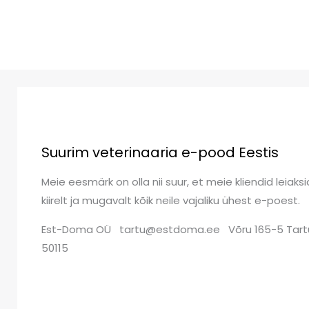
Suurim veterinaaria e-pood Eestis
Meie eesmärk on olla nii suur, et meie kliendid leiaksi
kiirelt ja mugavalt kõik neile vajaliku ühest e-poest.
Est-Doma OÜ tartu@estdoma.ee Võru 165-5 Tart
50115