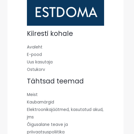
Kiiresti kohale
Avaleht
E-pood
Uus kasutaja
Ostukorv
Tähtsad teemad
Meist
Kaubamärgid
Elektroonikajäätmed, kasutatud akud,
jms
Õigusalane teave ja
priivaatsuspoliitika