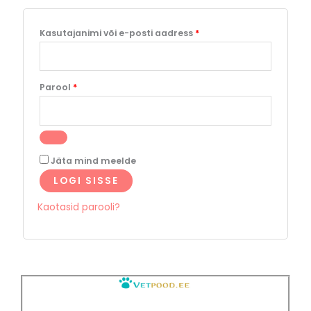
Kasutajanimi või e-posti aadress
*
Parool
*
Jäta mind meelde
LOGI SISSE
Kaotasid parooli?