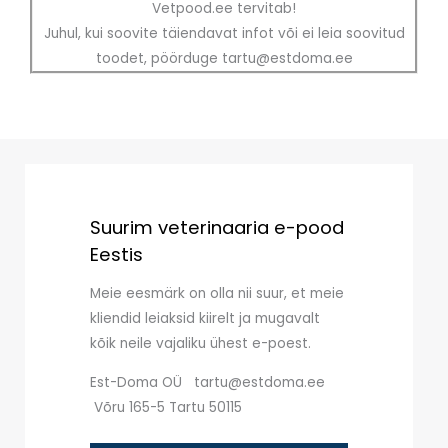
Vetpood.ee tervitab!
Juhul, kui soovite täiendavat infot või ei leia soovitud
toodet, pöörduge tartu@estdoma.ee
Suurim veterinaaria e-pood
Eestis
Meie eesmärk on olla nii suur, et meie
kliendid leiaksid kiirelt ja mugavalt
kõik neile vajaliku ühest e-poest.
Est-Doma OÜ tartu@estdoma.ee
Võru 165-5 Tartu 50115