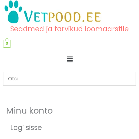
Skip
content
to
content
Seadmed ja tarvikud loomaarstile
0
Menu
Minu konto
Nõutud
Nõutud
Logi sisse