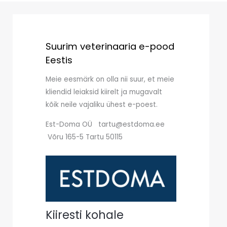
Suurim veterinaaria e-pood
Eestis
Meie eesmärk on olla nii suur, et meie
kliendid leiaksid kiirelt ja mugavalt
kõik neile vajaliku ühest e-poest.
Est-Doma OÜ tartu@estdoma.ee
Võru 165-5 Tartu 50115
Kiiresti kohale