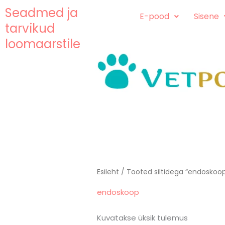
Skip
content
Seadmed ja
E-pood
Sisene
to
tarvikud
content
loomaarstile
Esileht
/ Tooted siltidega “endoskoo
endoskoop
Kuvatakse üksik tulemus