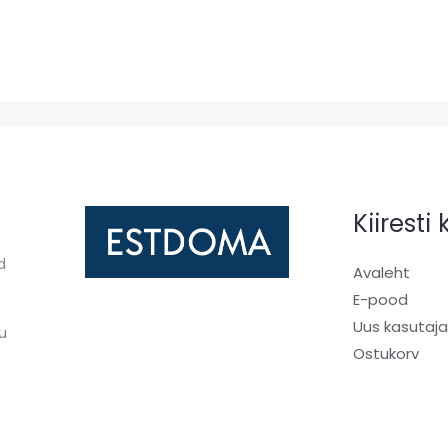
Kiiresti
d
Avaleht
E-pood
Uus kasutaj
u
Ostukorv