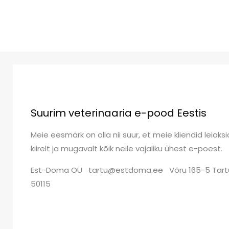
Suurim veterinaaria e-pood Eestis
Meie eesmärk on olla nii suur, et meie kliendid leiaksi
kiirelt ja mugavalt kõik neile vajaliku ühest e-poest.
Est-Doma OÜ tartu@estdoma.ee Võru 165-5 Tart
50115