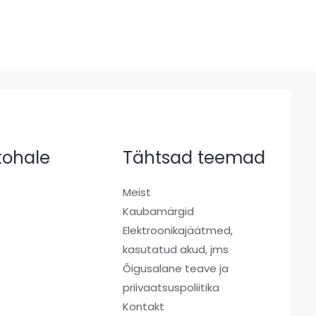
 kohale
Tähtsad teemad
Meist
Kaubamärgid
a
Elektroonikajäätmed,
kasutatud akud, jms
Õigusalane teave ja
priivaatsuspoliitika
Kontakt