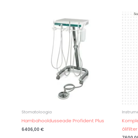
Stomatoloogia
Instrum
Hambahooldusseade Profident Plus
Komple
õlifilter
6406,00
€
7600,0