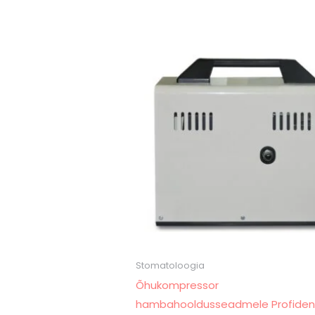
Stomatoloogia
Õhukompressor
hambahooldusseadmele Profident