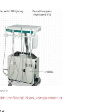
endid
kt: Profident Pluss, kompressor ja
0
€