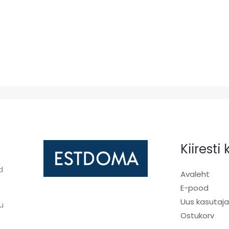
Kiiresti
d
Avaleht
E-pood
Uus kasutaj
u
Ostukorv