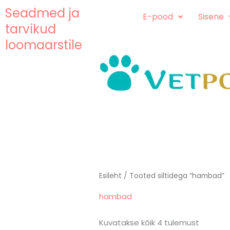
Skip
content
Seadmed ja
E-pood
Sisene
to
tarvikud
content
loomaarstile
Esileht
/ Tooted siltidega “hambad”
hambad
Kuvatakse kõik 4 tulemust