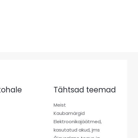
 kohale
Tähtsad teemad
Meist
Kaubamärgid
a
Elektroonikajäätmed,
kasutatud akud, jms