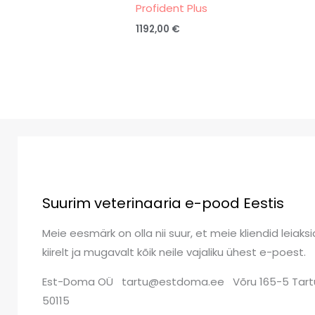
Profident Plus
1192,00
€
Suurim veterinaaria e-pood Eestis
Meie eesmärk on olla nii suur, et meie kliendid leiaksi
kiirelt ja mugavalt kõik neile vajaliku ühest e-poest.
Est-Doma OÜ tartu@estdoma.ee Võru 165-5 Tart
50115