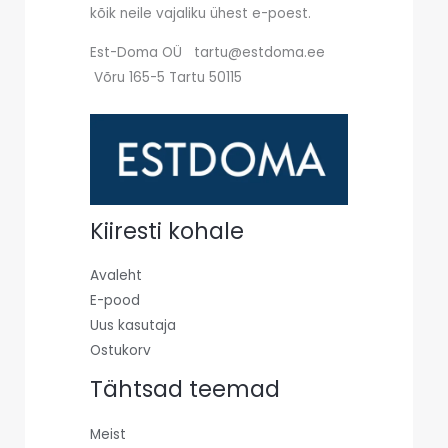
kõik neile vajaliku ühest e-poest.
Est-Doma OÜ tartu@estdoma.ee
Võru 165-5 Tartu 50115
Kiiresti kohale
Avaleht
E-pood
Uus kasutaja
Ostukorv
Tähtsad teemad
Meist