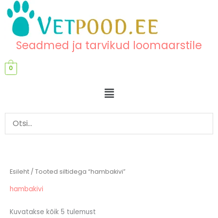
Skip
content
to
content
Seadmed ja tarvikud loomaarstile
0
Menu
Esileht
/ Tooted siltidega “hambakivi”
hambakivi
Kuvatakse kõik 5 tulemust