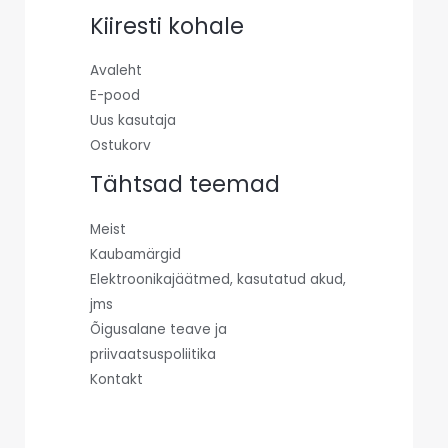
Kiiresti kohale
Avaleht
E-pood
Uus kasutaja
Ostukorv
Tähtsad teemad
Meist
Kaubamärgid
Elektroonikajäätmed, kasutatud akud,
jms
Õigusalane teave ja
priivaatsuspoliitika
Kontakt