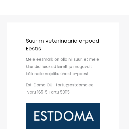
Suurim veterinaaria e-pood
Eestis
Meie eesmärk on olla nii suur, et meie
kliendid leiaksid kiirelt ja mugavalt
kõik neile vajaliku ühest e-poest.
Est-Doma OÜ tartu@estdoma.ee
Võru 165-5 Tartu 50115