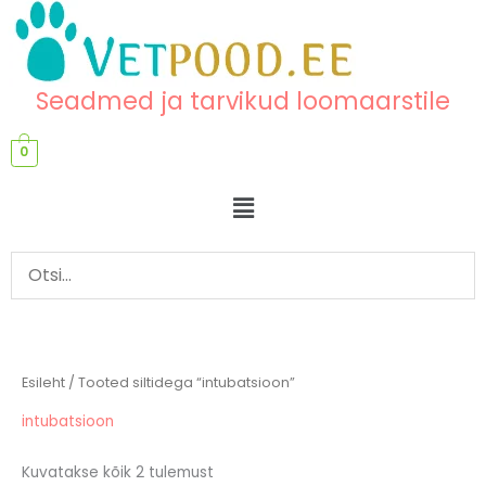
Skip
content
to
content
Seadmed ja tarvikud loomaarstile
0
Menu
Esileht
/ Tooted siltidega “intubatsioon”
intubatsioon
Kuvatakse kõik 2 tulemust