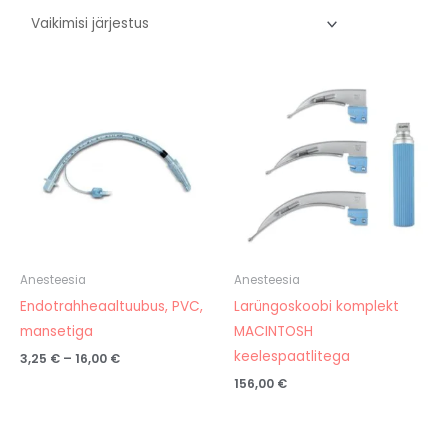
Hinnavahemik:
3,25 €
kuni
16,00 €
Anesteesia
Anesteesia
Endotrahheaaltuubus, PVC,
Larüngoskoobi komplekt
mansetiga
MACINTOSH
keelespaatlitega
3,25
€
–
16,00
€
156,00
€