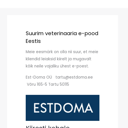
Suurim veterinaaria e-pood
Eestis
Meie eesmärk on olla nii suur, et meie
kliendid leiaksid kiirelt ja mugavalt
kõik neile vajaliku ühest e-poest.
Est-Doma OÜ tartu@estdoma.ee
Võru 165-5 Tartu 50115