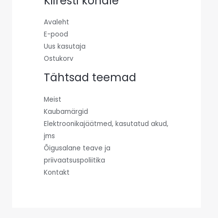
Kiiresti kohale
Avaleht
E-pood
Uus kasutaja
Ostukorv
Tähtsad teemad
Meist
Kaubamärgid
Elektroonikajäätmed, kasutatud akud,
jms
Õigusalane teave ja
priivaatsuspoliitika
Kontakt