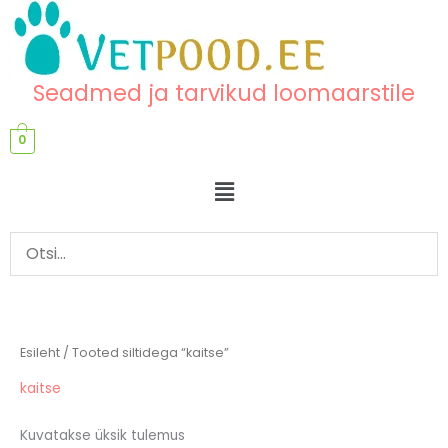
Skip
content
to
content
Seadmed ja tarvikud loomaarstile
0
Menu
Esileht
/ Tooted siltidega “kaitse”
kaitse
Kuvatakse üksik tulemus