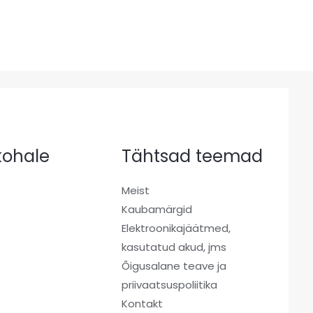
 kohale
Tähtsad teemad
Meist
Kaubamärgid
a
Elektroonikajäätmed,
kasutatud akud, jms
Õigusalane teave ja
priivaatsuspoliitika
Kontakt