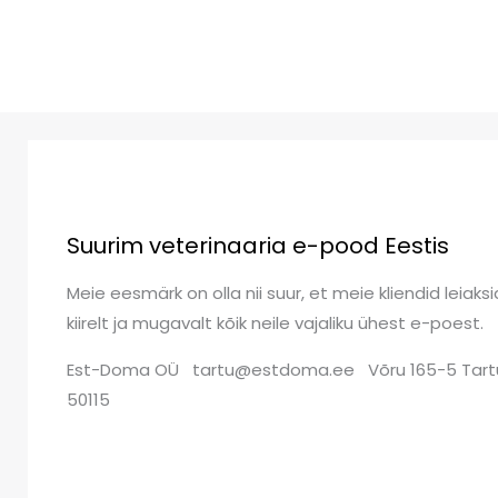
Suurim veterinaaria e-pood Eestis
Meie eesmärk on olla nii suur, et meie kliendid leiaksi
kiirelt ja mugavalt kõik neile vajaliku ühest e-poest.
Est-Doma OÜ tartu@estdoma.ee Võru 165-5 Tart
50115