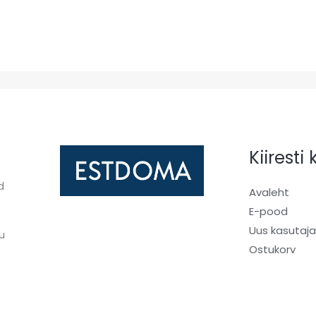
Kiiresti
d
Avaleht
E-pood
Uus kasutaj
u
Ostukorv