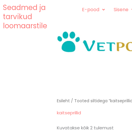
Skip
content
Seadmed ja
E-pood
Sisene
to
tarvikud
content
loomaarstile
Esileht
/ Tooted siltidega “kaitseprilli
kaitseprillid
Kuvatakse kõik 2 tulemust