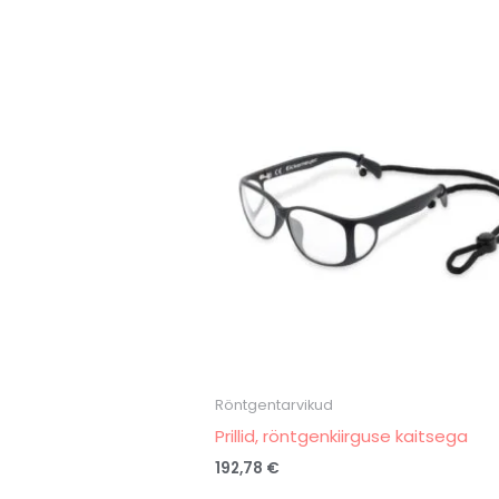
Röntgentarvikud
Prillid, röntgenkiirguse kaitsega
192,78
€