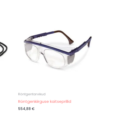
Röntgentarvikud
Röntgenkiirguse kaitseprillid
554,88
€