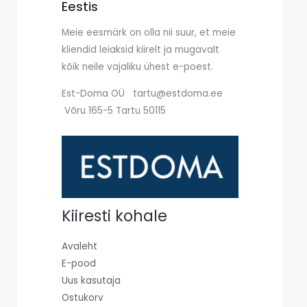
Eestis
Meie eesmärk on olla nii suur, et meie
kliendid leiaksid kiirelt ja mugavalt
kõik neile vajaliku ühest e-poest.
Est-Doma OÜ tartu@estdoma.ee
Võru 165-5 Tartu 50115
Kiiresti kohale
Avaleht
E-pood
Uus kasutaja
Ostukorv