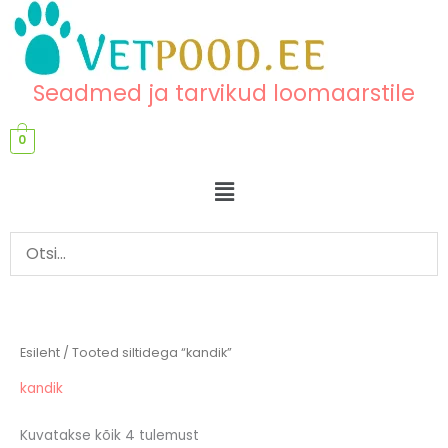
Skip
content
to
content
Seadmed ja tarvikud loomaarstile
0
Menu
Esileht
/ Tooted siltidega “kandik”
kandik
Kuvatakse kõik 4 tulemust