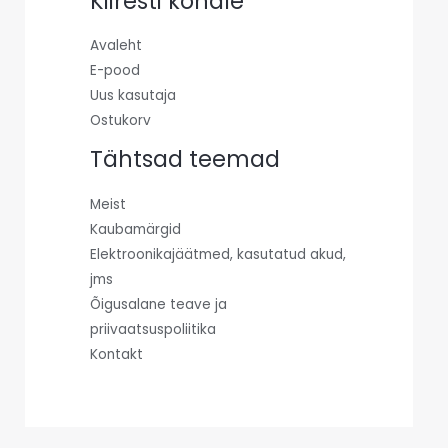
Kiiresti kohale
Avaleht
E-pood
Uus kasutaja
Ostukorv
Tähtsad teemad
Meist
Kaubamärgid
Elektroonikajäätmed, kasutatud akud,
jms
Õigusalane teave ja
priivaatsuspoliitika
Kontakt