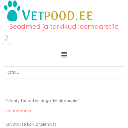
Skip
content
to
content
Seadmed ja tarvikud loomaarstile
0
Menu
Esileht
/ Tooted siltidega “krüoteraapia”
krüoteraapia
Kuvatakse kõik 2 tulemust