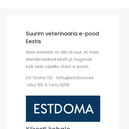
Suurim veterinaaria e-pood
Eestis
Meie eesmärk on olla nii suur, et meie
kliendid leiaksid kiirelt ja mugavalt
kõik neile vajaliku ühest e-poest.
Est-Doma OÜ tartu@estdoma.ee
Võru 165-5 Tartu 50115