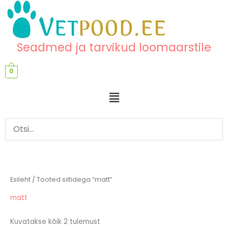
Skip
content
to
content
Seadmed ja tarvikud loomaarstile
0
Menu
Esileht
/ Tooted siltidega “matt”
matt
Kuvatakse kõik 2 tulemust