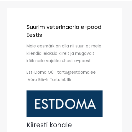
Suurim veterinaaria e-pood
Eestis
Meie eesmärk on olla nii suur, et meie
kliendid leiaksid kiirelt ja mugavalt
kõik neile vajaliku ühest e-poest.
Est-Doma OÜ tartu@estdoma.ee
Võru 165-5 Tartu 50115
Kiiresti kohale