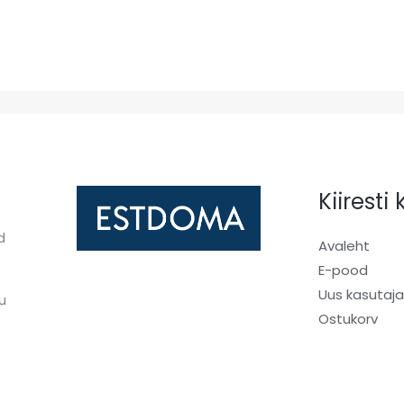
Kiiresti
d
Avaleht
E-pood
Uus kasutaj
u
Ostukorv