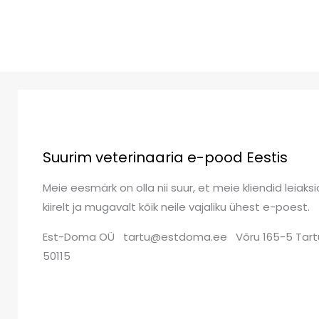
Suurim veterinaaria e-pood Eestis
Meie eesmärk on olla nii suur, et meie kliendid leiaksi
kiirelt ja mugavalt kõik neile vajaliku ühest e-poest.
Est-Doma OÜ tartu@estdoma.ee Võru 165-5 Tart
50115