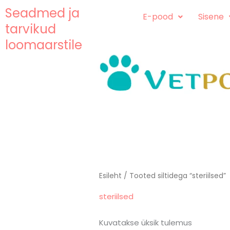
Skip
content
Seadmed ja
E-pood
Sisene
to
tarvikud
content
loomaarstile
Esileht
/ Tooted siltidega “steriilsed”
steriilsed
Kuvatakse üksik tulemus