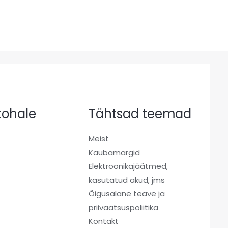
 kohale
Tähtsad teemad
Meist
Kaubamärgid
a
Elektroonikajäätmed,
kasutatud akud, jms
Õigusalane teave ja
priivaatsuspoliitika
Kontakt