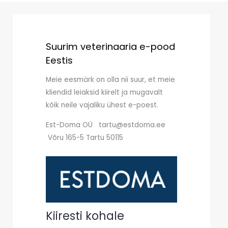
Suurim veterinaaria e-pood
Eestis
Meie eesmärk on olla nii suur, et meie
kliendid leiaksid kiirelt ja mugavalt
kõik neile vajaliku ühest e-poest.
Est-Doma OÜ tartu@estdoma.ee
Võru 165-5 Tartu 50115
Kiiresti kohale