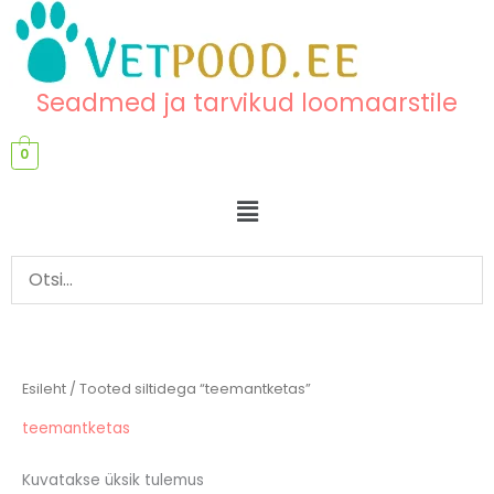
Skip
content
to
content
Seadmed ja tarvikud loomaarstile
0
Menu
Esileht
/ Tooted siltidega “teemantketas”
teemantketas
Kuvatakse üksik tulemus