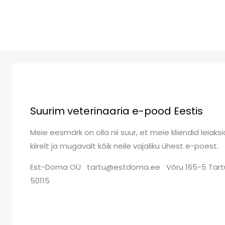
Suurim veterinaaria e-pood Eestis
Meie eesmärk on olla nii suur, et meie kliendid leiaksi
kiirelt ja mugavalt kõik neile vajaliku ühest e-poest.
Est-Doma OÜ tartu@estdoma.ee Võru 165-5 Tart
50115