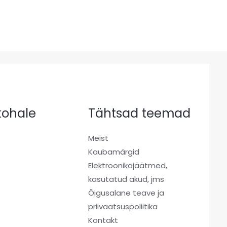
 kohale
Tähtsad teemad
Meist
Kaubamärgid
a
Elektroonikajäätmed,
kasutatud akud, jms
Õigusalane teave ja
priivaatsuspoliitika
Kontakt