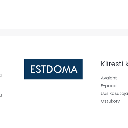
Kiiresti
d
Avaleht
E-pood
Uus kasutaj
u
Ostukorv