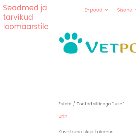
Skip
content
Seadmed ja
E-pood
Sisene
to
tarvikud
content
loomaarstile
Esileht
/ Tooted siltidega “uriin”
uriin
Kuvatakse üksik tulemus