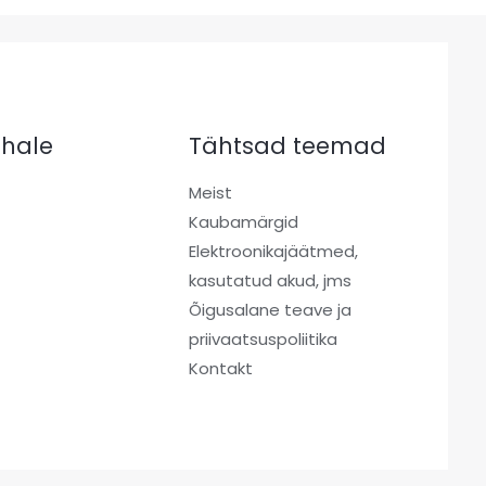
kohale
Tähtsad teemad
Meist
Kaubamärgid
a
Elektroonikajäätmed,
kasutatud akud, jms
Õigusalane teave ja
priivaatsuspoliitika
Kontakt