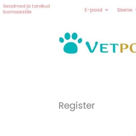
Skip
content
Seadmed ja tarvikud
E-pood
Sisene
loomaarstile
to
content
Register