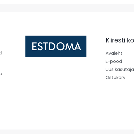
Kiiresti 
d
Avaleht
E-pood
Uus kasutaj
u
Ostukorv