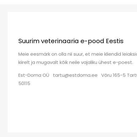
Suurim veterinaaria e-pood Eestis
Meie eesmärk on olla nii suur, et meie kliendid leiaksi
kiirelt ja mugavalt kõik neile vajaliku ühest e-poest.
Est-Doma OÜ tartu@estdoma.ee Võru 165-5 Tart
50115