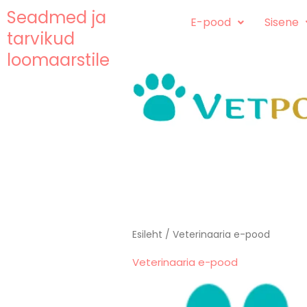
Skip
content
Seadmed ja
E-pood
Sisene
to
tarvikud
content
loomaarstile
Esileht
/ Veterinaaria e-pood
Veterinaaria e-pood