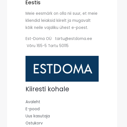
Eestis
Meie eesmärk on olla nii suur, et meie
kliendid leiaksid kiirelt ja mugavalt
kõik neile vajaliku ühest e-poest.
Est-Doma OÜ tartu@estdoma.ee
Võru 165-5 Tartu 50115
Kiiresti kohale
Avaleht
E-pood
Uus kasutaja
Ostukorv