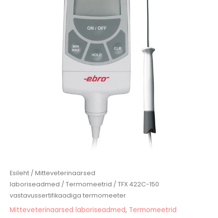
termomeeter
kogus
Esileht
/
Mitteveterinaarsed
laboriseadmed
/
Termomeetrid
/ TFX 422C-150
vastavussertifikaadiga termomeeter
Mitteveterinaarsed laboriseadmed
,
Termomeetrid