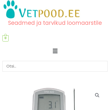
Skip
content
to
content
Seadmed ja tarvikud loomaarstile
0
Menu
TFX
422C-
150
vastavussertifikaadiga