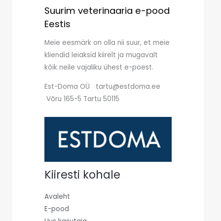
Suurim veterinaaria e-pood
Eestis
Meie eesmärk on olla nii suur, et meie
kliendid leiaksid kiirelt ja mugavalt
kõik neile vajaliku ühest e-poest.
Est-Doma OÜ tartu@estdoma.ee
Võru 165-5 Tartu 50115
Kiiresti kohale
Avaleht
E-pood