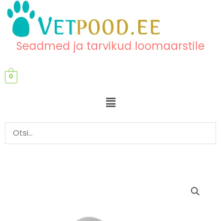
Skip
content
to
content
Seadmed ja tarvikud loomaarstile
0
Menu
EKG
elektroodid
kogus