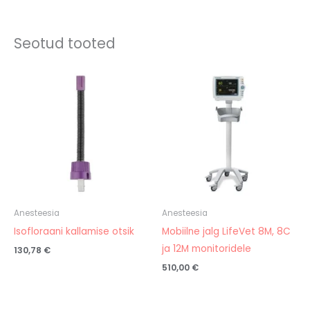
Seotud tooted
Anesteesia
Anesteesia
Isofloraani kallamise otsik
Mobiilne jalg LifeVet 8M, 8C
ja 12M monitoridele
130,78
€
510,00
€