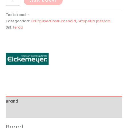
LISA KORVI
Tootekood:
-
Kategooriad:
Kirurgilised instrumendid
,
Skalpellid ja terad
Silt:
terad
Brand
Arvustused (0)
Brand