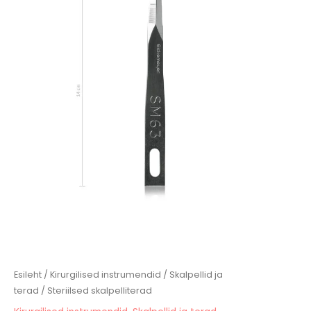
kuni
145,45 €
Esileht
/
Kirurgilised instrumendid
/
Skalpellid ja
terad
/ Steriilsed skalpelliterad