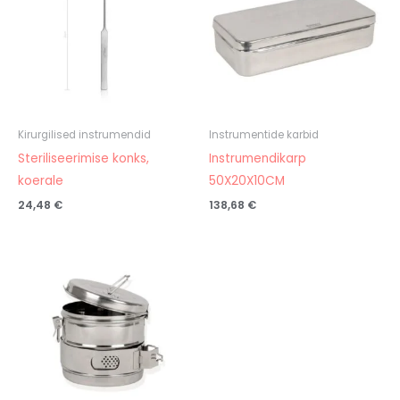
Kirurgilised instrumendid
Instrumentide karbid
Steriliseerimise konks,
Instrumendikarp
koerale
50X20X10CM
24,48
€
138,68
€
Hinnavahemik:
34,70 €
kuni
50,44 €