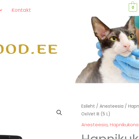
0
Kontakt
Hapnikukontsentraator
Esileht
/
Anesteesia
/
Hapn
OxiVet III (5 L)
OxiVet
III
Anesteesia
,
Hapnikukons
(5
Hapnikuk