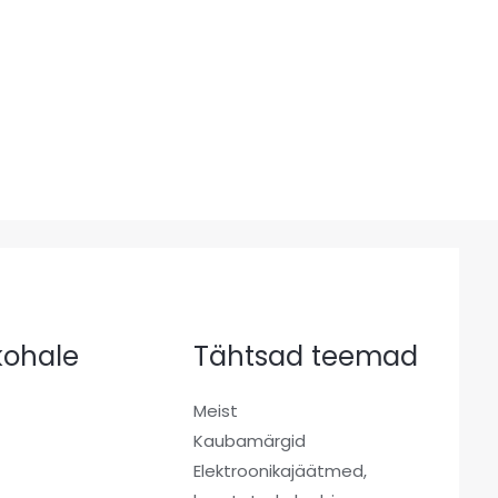
 kohale
Tähtsad teemad
Meist
Kaubamärgid
a
Elektroonikajäätmed,