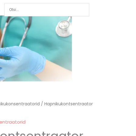
ikukonsentraatorid
/ Hapnikukontsentraator
entraatorid
ontsentraator