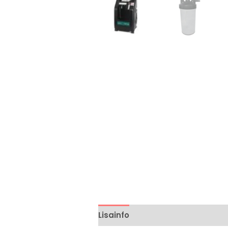
Lisainfo
Brand
Arvustused (