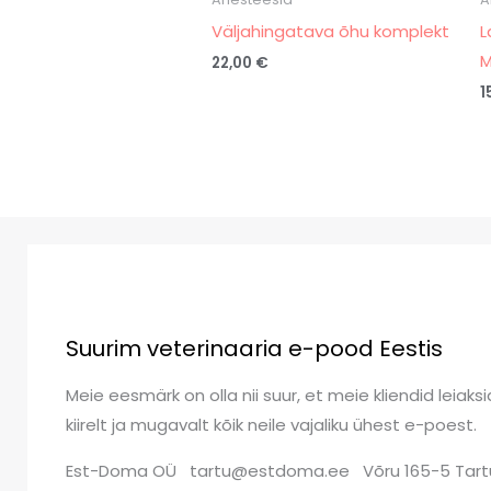
Väljahingatava õhu komplekt
L
M
22,00
€
1
Suurim veterinaaria e-pood Eestis
Meie eesmärk on olla nii suur, et meie kliendid leiaksi
kiirelt ja mugavalt kõik neile vajaliku ühest e-poest.
Est-Doma OÜ tartu@estdoma.ee Võru 165-5 Tart