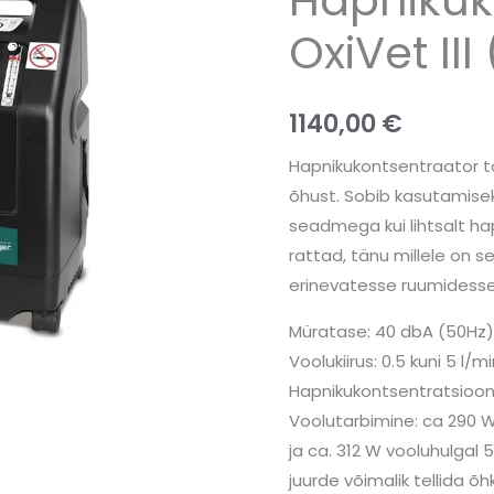
L)
kogus
OxiVet III 
1140,00
€
Hapnikukontsentraator t
õhust. Sobib kasutamisek
seadmega kui lihtsalt ha
rattad, tänu millele on s
erinevatesse ruumidesse
Müratase: 40 dbA (50Hz
Voolukiirus: 0.5 kuni 5 l/m
Hapnikukontsentratsioon
Voolutarbimine: ca 290 W
ja ca. 312 W vooluhulgal 5
juurde võimalik tellida õh