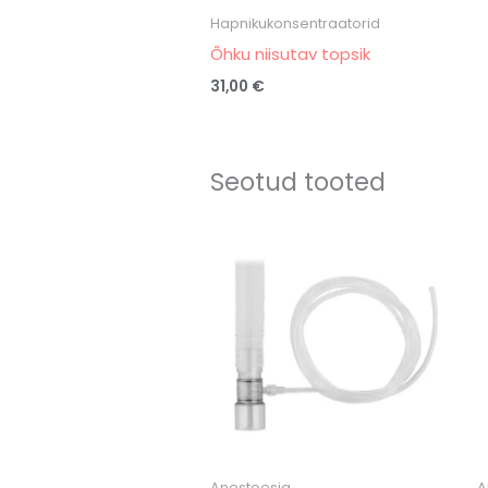
Hapnikukonsentraatorid
Õhku niisutav topsik
31,00
€
Seotud tooted
Anesteesia
A