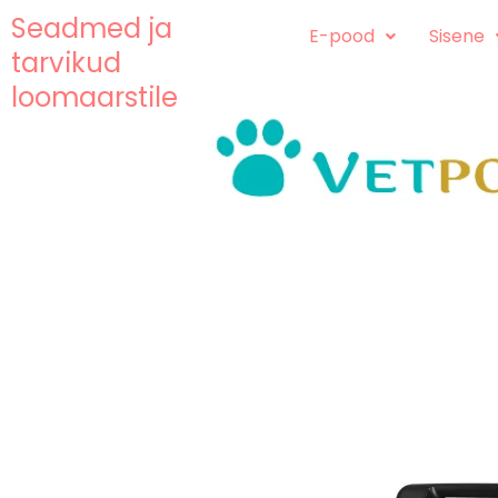
Skip
content
Seadmed ja
E-pood
Sisene
to
tarvikud
content
loomaarstile