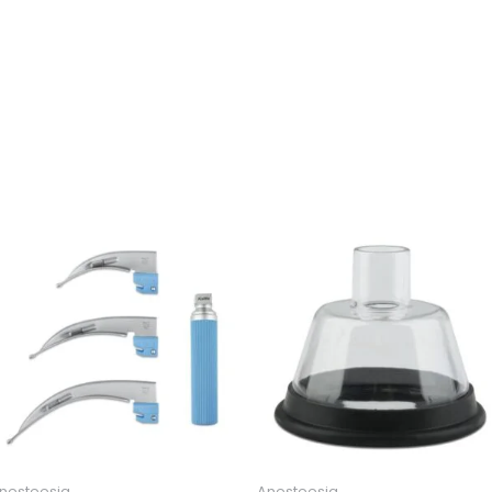
Hinnavahemi
28,50 €
kuni
34,40 €
nesteesia
Anesteesia