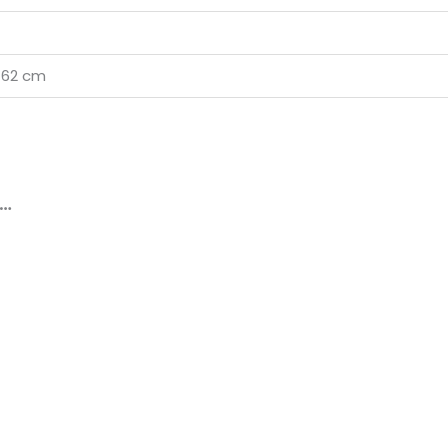
 62 cm
a…