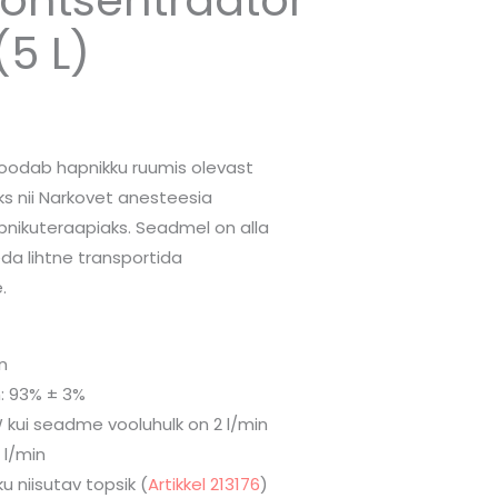
(5 L)
oodab hapnikku ruumis olevast
s nii Narkovet anesteesia
pnikuteraapiaks. Seadmel on alla
eda lihtne transportida
.
)
in
: 93% ± 3%
 kui seadme vooluhulk on 2 l/min
 l/min
ku niisutav topsik (
Artikkel 213176
)