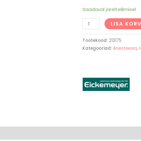
Saadaval järeltellimisel
LISA KORV
Tootekood:
213175
Kategooriad:
Anesteesia
,
0)