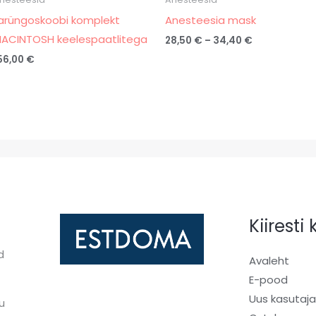
arüngoskoobi komplekt
Anesteesia mask
ACINTOSH keelespaatlitega
28,50
€
–
34,40
€
56,00
€
Kiiresti
d
Avaleht
E-pood
Uus kasutaj
u