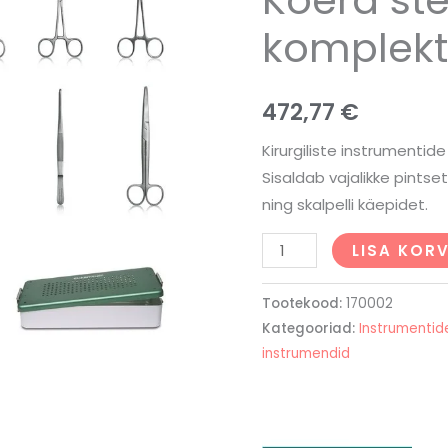
komplek
472,77
€
Kirurgiliste instrumentid
Sisaldab vajalikke pintse
ning skalpelli käepidet.
LISA KORV
Tootekood:
170002
Kategooriad:
Instrumentid
instrumendid