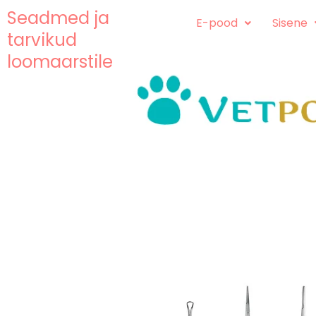
Skip
content
Seadmed ja
E-pood
Sisene
to
tarvikud
content
loomaarstile