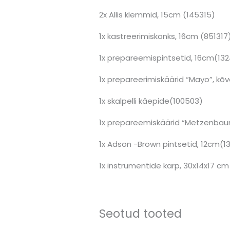
2x Allis klemmid, 15cm (145315)
1x kastreerimiskonks, 16cm (851317
1x prepareemispintsetid, 16cm(132
1x prepareerimiskäärid “Mayo”, k
1x skalpelli käepide(100503)
1x prepareemiskäärid “Metzenbaum
1x Adson -Brown pintsetid, 12cm(1
1x instrumentide karp, 30x14x17 c
Seotud tooted