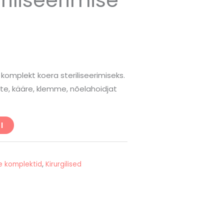
t
e komplekt koera steriliseerimiseks.
tte, kääre, klemme, nõelahoidjat
I
e komplektid
,
Kirurgilised