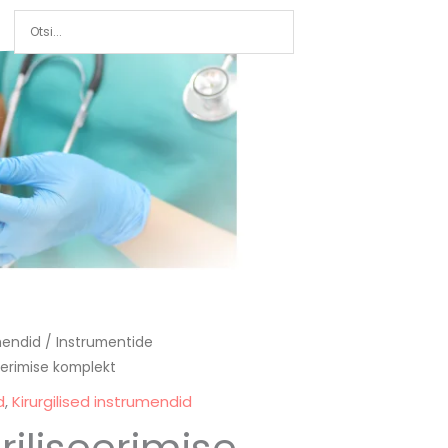
umendid
/
Instrumentide
eerimise komplekt
d
,
Kirurgilised instrumendid
riliseerimise