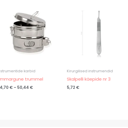
Hinnavahemik:
34,70 €
kuni
50,44 €
nstrumentide karbid
Kirurgilised instrumendid
mmargune trummel
Skalpelli käepide nr 3
4,70
€
–
50,44
€
5,72
€