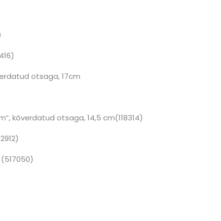
)
416)
õverdatud otsaga, 17cm
”, kõverdatud otsaga, 14,5 cm(118314)
32912)
m (517050)