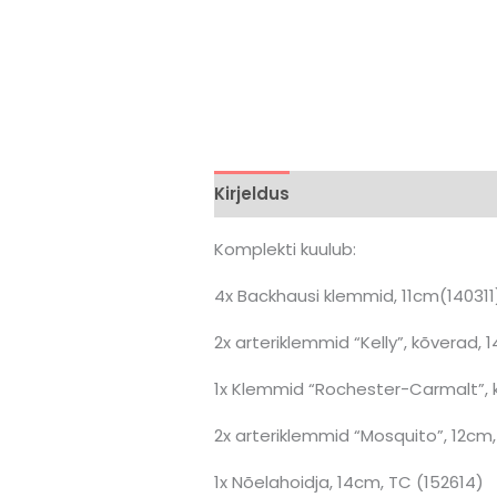
Kirjeldus
Brand
Arvustused 
Komplekti kuulub:
4x Backhausi klemmid, 11cm(140311
2x arteriklemmid “Kelly”, kõverad,
1x Klemmid “Rochester-Carmalt”, 
2x arteriklemmid “Mosquito”, 12cm
1x Nõelahoidja, 14cm, TC (152614)