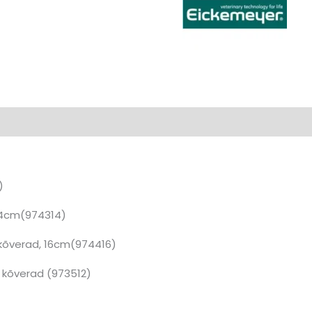
(0)
)
 14cm(974314)
kõverad, 16cm(974416)
, kõverad (973512)