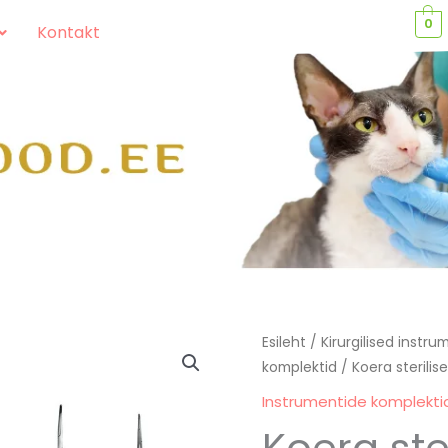
0
Kontakt
Koera
Esileht
/
Kirurgilised instr
komplektid
/ Koera sterilis
steriliseerimise
komplekt
Instrumentide komplekti
kogus
Koera ste