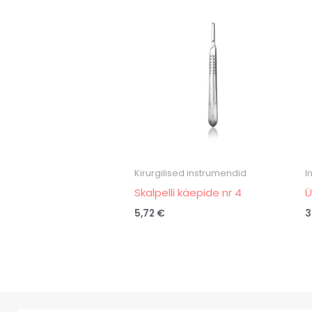
Kirurgilised instrumendid
I
Skalpelli käepide nr 4
Ü
5,72
€
3