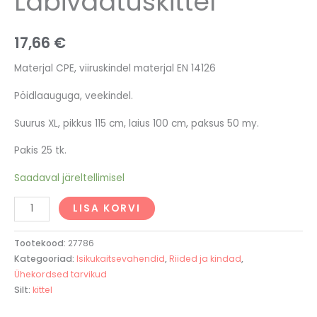
Läbivaatuskittel
17,66
€
Materjal CPE, viiruskindel materjal EN 14126
Pöidlaauguga, veekindel.
Suurus XL, pikkus 115 cm, laius 100 cm, paksus 50 my.
Pakis 25 tk.
Saadaval järeltellimisel
LISA KORVI
Tootekood:
27786
Kategooriad:
Isikukaitsevahendid
,
Riided ja kindad
,
Ühekordsed tarvikud
Silt:
kittel