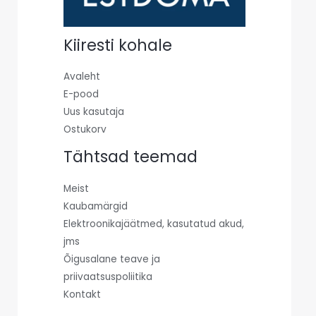
Kiiresti kohale
Avaleht
E-pood
Uus kasutaja
Ostukorv
Tähtsad teemad
Meist
Kaubamärgid
Elektroonikajäätmed, kasutatud akud,
jms
Õigusalane teave ja
priivaatsuspoliitika
Kontakt