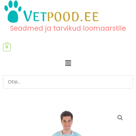
Skip
content
to
content
Seadmed ja tarvikud loomaarstile
0
Menu
Läbivaatuskittel
kogus