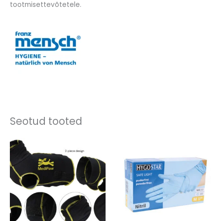
tootmisettevõtetele.
Seotud tooted
Hinnavahemik:
28,88 €
kuni
36,72 €