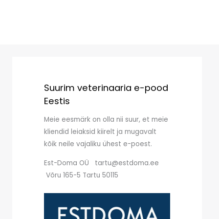
Suurim veterinaaria e-pood
Eestis
Meie eesmärk on olla nii suur, et meie
kliendid leiaksid kiirelt ja mugavalt
kõik neile vajaliku ühest e-poest.
Est-Doma OÜ tartu@estdoma.ee
Võru 165-5 Tartu 50115