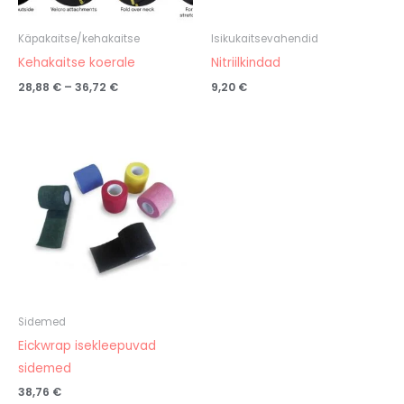
Käpakaitse/kehakaitse
Isikukaitsevahendid
Kehakaitse koerale
Nitriilkindad
28,88
€
–
36,72
€
9,20
€
Sidemed
Eickwrap isekleepuvad
sidemed
38,76
€