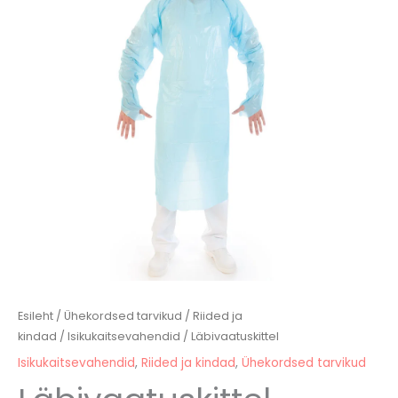
Esileht
/
Ühekordsed tarvikud
/
Riided ja
kindad
/
Isikukaitsevahendid
/ Läbivaatuskittel
Isikukaitsevahendid
,
Riided ja kindad
,
Ühekordsed tarvikud