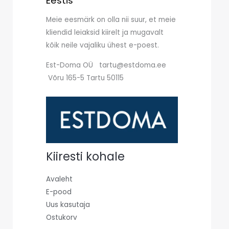
Eestis
Meie eesmärk on olla nii suur, et meie
kliendid leiaksid kiirelt ja mugavalt
kõik neile vajaliku ühest e-poest.
Est-Doma OÜ tartu@estdoma.ee
Võru 165-5 Tartu 50115
Kiiresti kohale
Avaleht
E-pood
Uus kasutaja
Ostukorv