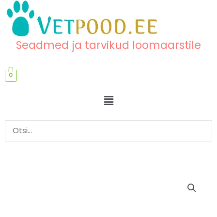
Skip
content
to
content
Seadmed ja tarvikud loomaarstile
0
Menu
LED
valgusti
diagnostikaks
kogus