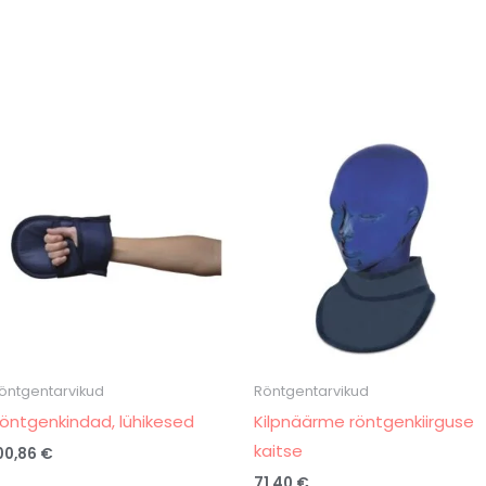
öntgentarvikud
Röntgentarvikud
öntgenkindad, lühikesed
Kilpnäärme röntgenkiirguse
kaitse
00,86
€
71,40
€