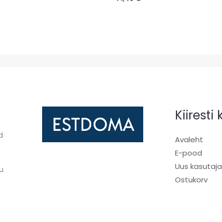
Kiiresti
d
Avaleht
E-pood
Uus kasutaj
u
Ostukorv