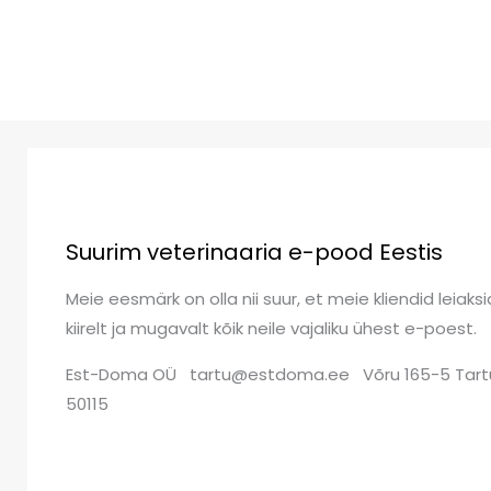
Suurim veterinaaria e-pood Eestis
Meie eesmärk on olla nii suur, et meie kliendid leiaksi
kiirelt ja mugavalt kõik neile vajaliku ühest e-poest.
Est-Doma OÜ tartu@estdoma.ee Võru 165-5 Tart
50115