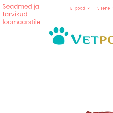
Skip
content
Seadmed ja
E-pood
Sisene
to
tarvikud
content
loomaarstile