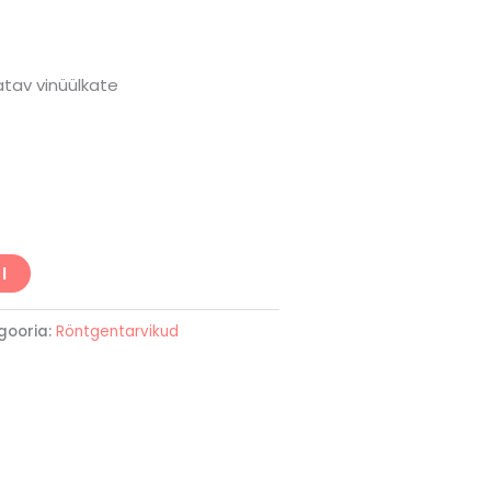
atav vinüülkate
I
gooria:
Röntgentarvikud