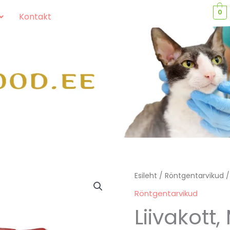
0
Kontakt
Liivakott,
Esileht
/
Röntgentarvikud
/
M
Röntgentarvikud
kogus
Liivakott,