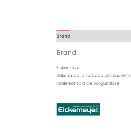
Brand
Arvustused (0)
Brand
Eickemeyer
Saksamaa ja Euroopa üks suuremat
laiale kontaktide võrgustikule.