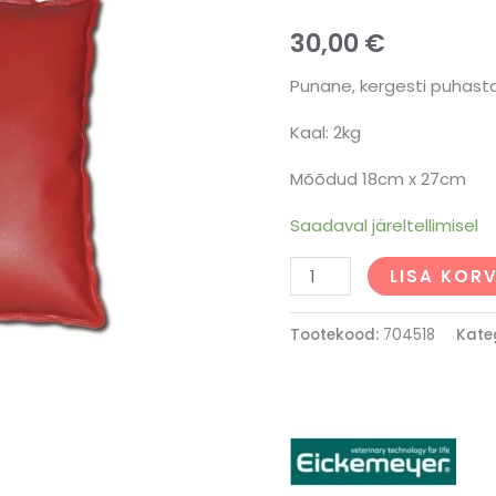
30,00
€
Punane, kergesti puhast
Kaal: 2kg
Mõõdud 18cm x 27cm
Saadaval järeltellimisel
LISA KORV
Tootekood:
704518
Kate