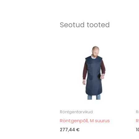
Seotud tooted
Röntgentarvikud
R
Röntgenpõll, M suurus
R
277,44
€
1