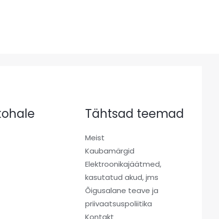
 kohale
Tähtsad teemad
Meist
Kaubamärgid
a
Elektroonikajäätmed,
kasutatud akud, jms
Õigusalane teave ja
priivaatsuspoliitika
Kontakt