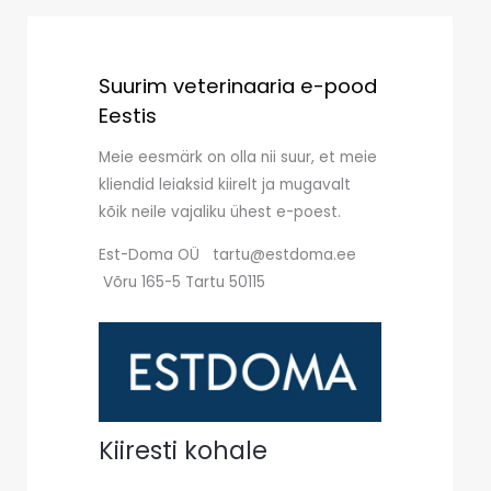
Suurim veterinaaria e-pood
Eestis
Meie eesmärk on olla nii suur, et meie
kliendid leiaksid kiirelt ja mugavalt
kõik neile vajaliku ühest e-poest.
Est-Doma OÜ tartu@estdoma.ee
Võru 165-5 Tartu 50115
Kiiresti kohale