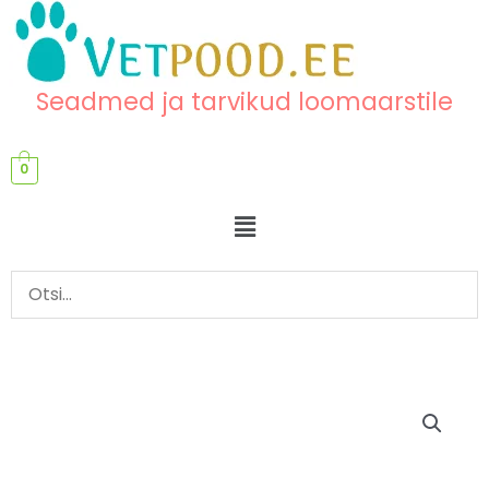
Skip
content
to
content
Seadmed ja tarvikud loomaarstile
0
Menu
Mikrokonveks
andur
kogus