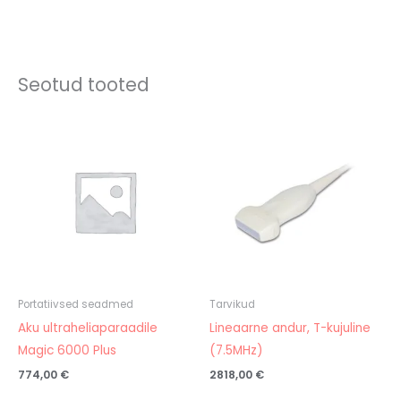
Seotud tooted
Portatiivsed seadmed
Tarvikud
Aku ultraheliaparaadile
Lineaarne andur, T-kujuline
Magic 6000 Plus
(7.5MHz)
774,00
€
2818,00
€