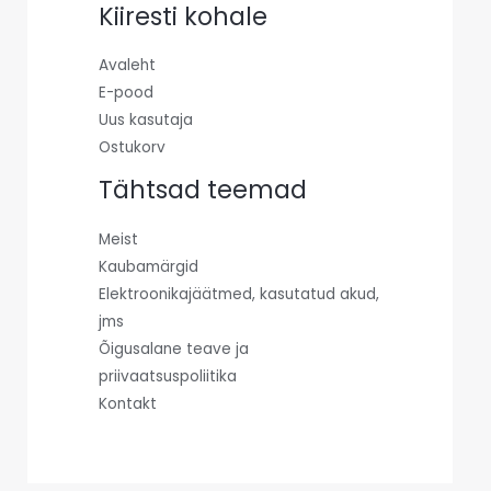
Kiiresti kohale
Avaleht
E-pood
Uus kasutaja
Ostukorv
Tähtsad teemad
Meist
Kaubamärgid
Elektroonikajäätmed, kasutatud akud,
jms
Õigusalane teave ja
priivaatsuspoliitika
Kontakt