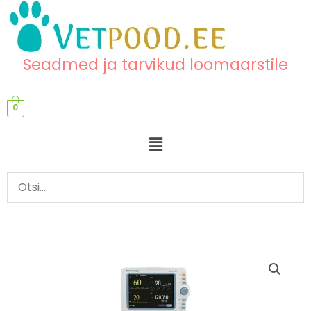
Skip
content
to
content
Seadmed ja tarvikud loomaarstile
0
Menu
Mobiilne
jalg
LifeVet
8M,