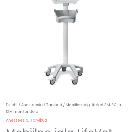
8C
ja
12M
monitoridele
kogus
Esileht
/
Anesteesia
/
Tarvikud
/ Mobiilne jalg LifeVet 8M, 8C ja
12M monitoridele
Anesteesia
,
Tarvikud