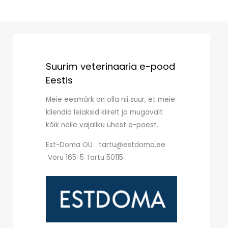
Suurim veterinaaria e-pood
Eestis
Meie eesmärk on olla nii suur, et meie
kliendid leiaksid kiirelt ja mugavalt
kõik neile vajaliku ühest e-poest.
Est-Doma OÜ tartu@estdoma.ee
Võru 165-5 Tartu 50115