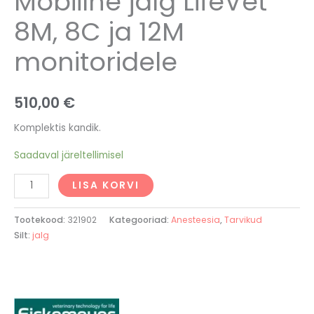
Mobiilne jalg LifeVet
8M, 8C ja 12M
monitoridele
510,00
€
Komplektis kandik.
Saadaval järeltellimisel
LISA KORVI
Tootekood:
321902
Kategooriad:
Anesteesia
,
Tarvikud
Silt:
jalg