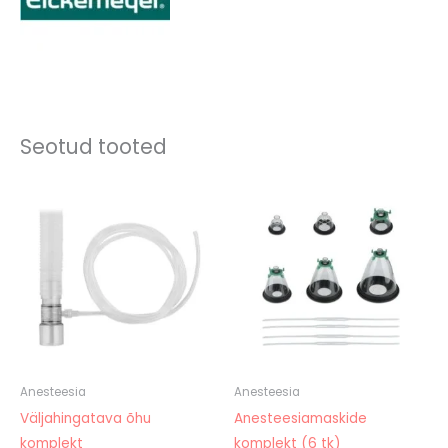
Seotud tooted
Anesteesia
Anesteesia
Väljahingatava õhu
Anesteesiamaskide
komplekt
komplekt (6 tk)