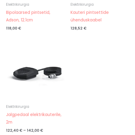
Elektrikirurgia
Elektrikirurgia
Bipolaarsed pintsetid,
Kauteri pintsettide
Adson, 12.1cm
ühenduskaabel
118,00
€
128,52
€
Hinnavahemik:
122,40 €
kuni
142,00 €
Elektrikirurgia
Jalgpedaal elektrikauterile,
2m
122,40
€
–
142,00
€