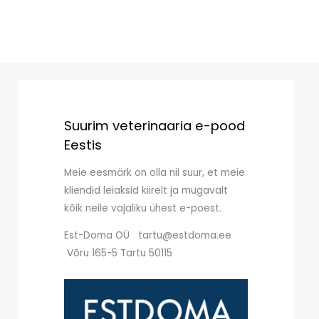
Suurim veterinaaria e-pood
Eestis
Meie eesmärk on olla nii suur, et meie
kliendid leiaksid kiirelt ja mugavalt
kõik neile vajaliku ühest e-poest.
Est-Doma OÜ tartu@estdoma.ee
Võru 165-5 Tartu 50115