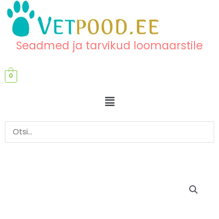
Skip
content
to
content
Seadmed ja tarvikud loomaarstile
0
Menu
Mono-/
Bipolaarne
elektrikauter,
120W