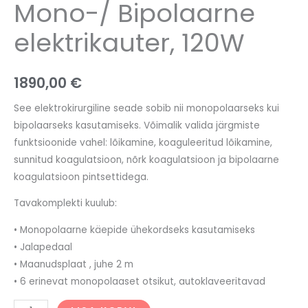
Mono-/ Bipolaarne
elektrikauter, 120W
1890,00
€
See elektrokirurgiline seade sobib nii monopolaarseks kui
bipolaarseks kasutamiseks. Võimalik valida järgmiste
funktsioonide vahel:
lõikamine, koaguleeritud lõikamine,
sunnitud
koagulatsioon, nõrk koagulatsioon ja bipolaarne
koagulatsioon pintsettidega.
Tavakomplekti kuulub:
• Monopolaarne käepide ühekordseks kasutamiseks
• Jalapedaal
• Maanudsplaat , juhe 2 m
• 6 erinevat monopolaaset otsikut, autoklaveeritavad