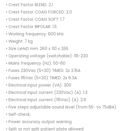
• Crest Factor BLEND: 2.1
• Crest Factor COAG FORCED: 2.0
• Crest Factor COAG SOFT: 1.7
• Crest Factor BIPOLAR: 1.5
• Working frequency: 600 kHz
• Weight: 7 kg
• Size LxHxD mm: 260 x 110 x 265
• Operating voltage (switchable): 115-230
• Mains frequency (Hz): 50-60
• Fuses 230Vac (5×20) TIMED: 2x 3.15A
• Fuses 115Vac (5×20) TIMED: 2x 6.3A
• Electrical input power (VA): 300
• Electrical input current (230Vac) (A): 1.3
• Electrical input current (115Vac) (A): 2.6
• Five steps adjustable sound level (from 55- to 75dBA)
• Self-check:
• Power accuracy output warning
• Split or not split patient plate allowed