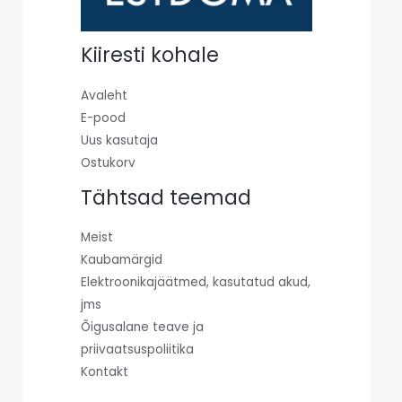
Kiiresti kohale
Avaleht
E-pood
Uus kasutaja
Ostukorv
Tähtsad teemad
Meist
Kaubamärgid
Elektroonikajäätmed, kasutatud akud,
jms
Õigusalane teave ja
priivaatsuspoliitika
Kontakt