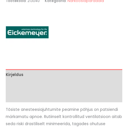
Tootekood:
213040
Kategooria:
Narkoosiaparaadid
Kirjeldus
Brand
Arvustused (0)
Tõsiste anesteesiajuhtumite peamine põhjus on patsiendi
märkamatu apnoe. Rutiinselt kontrollitud ventilatsioon aitab
seda riski drastiliselt minimeerida, tagades ohutuse