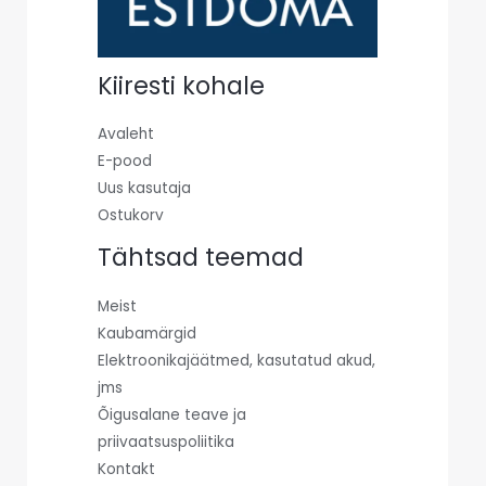
Kiiresti kohale
Avaleht
E-pood
Uus kasutaja
Ostukorv
Tähtsad teemad
Meist
Kaubamärgid
Elektroonikajäätmed, kasutatud akud,
jms
Õigusalane teave ja
priivaatsuspoliitika
Kontakt