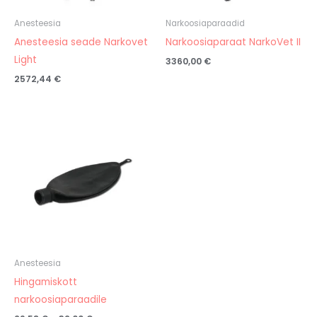
Anesteesia
Narkoosiaparaadid
Anesteesia seade Narkovet
Narkoosiaparaat NarkoVet II
Light
3360,00
€
2572,44
€
Hinnavahemik:
29,58 €
kuni
32,00 €
Anesteesia
Hingamiskott
narkoosiaparaadile