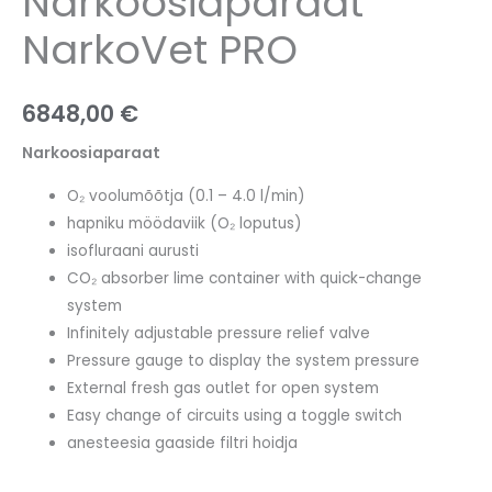
Narkoosiaparaat
NarkoVet PRO
6848,00
€
Narkoosiaparaat
O₂ voolumõõtja (0.1 – 4.0 l/min)
hapniku möödaviik (O₂ loputus)
isofluraani aurusti
CO₂ absorber lime container with quick-change
system
Infinitely adjustable pressure relief valve
Pressure gauge to display the system pressure
External fresh gas outlet for open system
Easy change of circuits using a toggle switch
anesteesia gaaside filtri hoidja