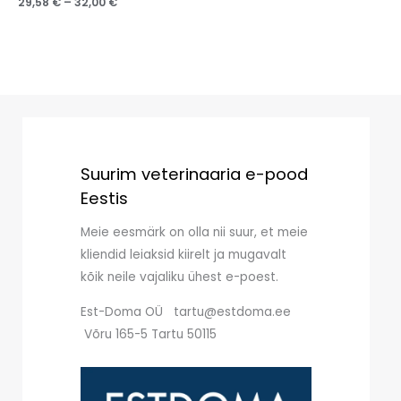
29,58
€
–
32,00
€
Suurim veterinaaria e-pood
Eestis
Meie eesmärk on olla nii suur, et meie
kliendid leiaksid kiirelt ja mugavalt
kõik neile vajaliku ühest e-poest.
Est-Doma OÜ tartu@estdoma.ee
Võru 165-5 Tartu 50115