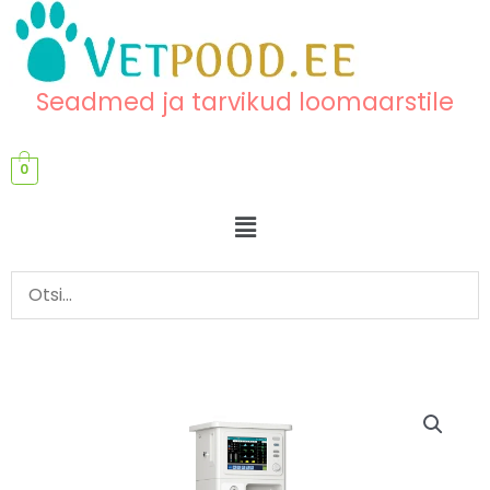
Skip
content
to
content
Seadmed ja tarvikud loomaarstile
0
Menu
Narkoosiaparaat
NarkoVet
PRO
kogus