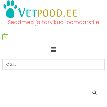
Skip
content
to
content
Seadmed ja tarvikud loomaarstile
0
Menu
Nitriilkindad
kogus