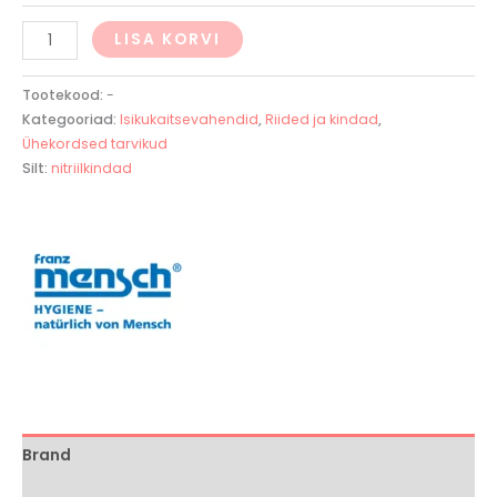
LISA KORVI
Tootekood:
-
Kategooriad:
Isikukaitsevahendid
,
Riided ja kindad
,
Ühekordsed tarvikud
Silt:
nitriilkindad
Brand