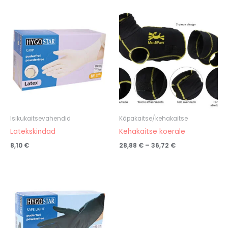
Hinnavahemik:
28,88 €
kuni
36,72 €
Isikukaitsevahendid
Käpakaitse/kehakaitse
Latekskindad
Kehakaitse koerale
8,10
€
28,88
€
–
36,72
€