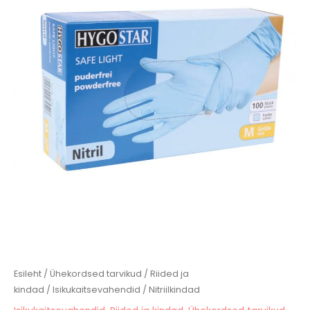
Esileht
/
Ühekordsed tarvikud
/
Riided ja
kindad
/
Isikukaitsevahendid
/ Nitriilkindad