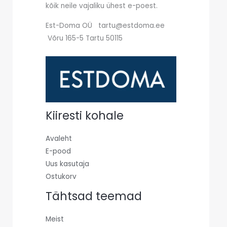
kõik neile vajaliku ühest e-poest.
Est-Doma OÜ tartu@estdoma.ee
Võru 165-5 Tartu 50115
Kiiresti kohale
Avaleht
E-pood
Uus kasutaja
Ostukorv
Tähtsad teemad
Meist