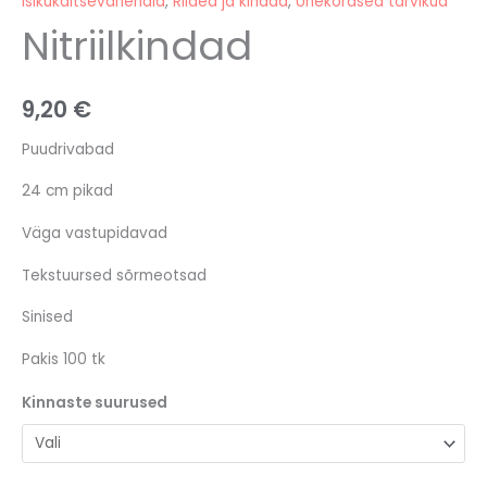
Isikukaitsevahendid
,
Riided ja kindad
,
Ühekordsed tarvikud
Nitriilkindad
9,20
€
Puudrivabad
24 cm pikad
Väga vastupidavad
Tekstuursed sõrmeotsad
Sinised
Pakis 100 tk
Kinnaste suurused