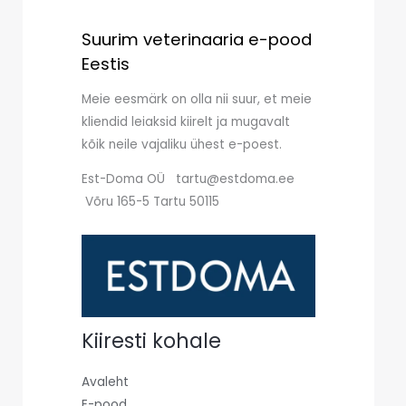
Suurim veterinaaria e-pood
Eestis
Meie eesmärk on olla nii suur, et meie
kliendid leiaksid kiirelt ja mugavalt
kõik neile vajaliku ühest e-poest.
Est-Doma OÜ tartu@estdoma.ee
Võru 165-5 Tartu 50115
Kiiresti kohale
Avaleht
E-pood