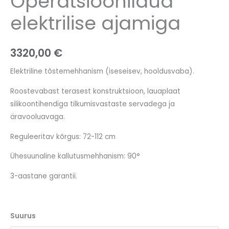
Operatsioonilaud
elektrilise ajamiga
3320,00
€
E
lektriline tõstemehhanism (iseseisev, hooldusvaba).
Roostevabast terasest konstruktsioon, lauaplaat
silikoontihendiga tilkumisvastaste servadega ja
äravooluavaga.
Reguleeritav kõrgus: 72-112 cm
Ühesuunaline kallutusmehhanism: 90°
3-aastane garantii.
Suurus