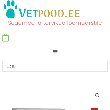
Skip
content
to
content
Seadmed ja tarvikud loomaarstile
0
Menu
Operatsioonilaud
elektrilise
ajamiga
kogus