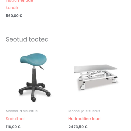
instrumentide
kandik
560,00
€
Seotud tooted
Mööbel ja sisustus
Mööbel ja sisustus
Sadultool
Hüdrauliline laud
116,00
€
2473,50
€