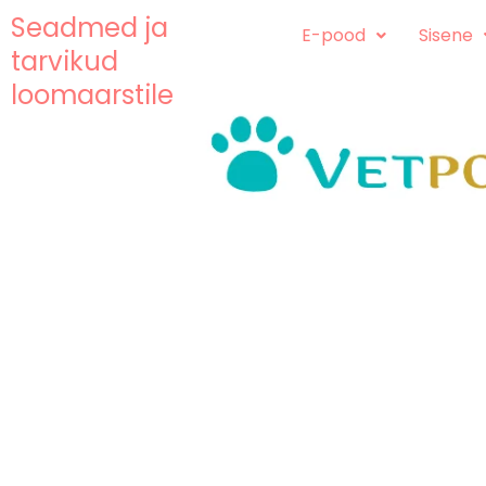
Skip
content
Seadmed ja
E-pood
Sisene
to
tarvikud
content
loomaarstile