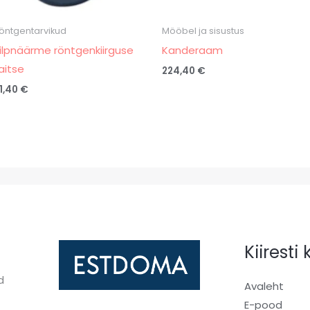
öntgentarvikud
Mööbel ja sisustus
ilpnäärme röntgenkiirguse
Kanderaam
aitse
224,40
€
1,40
€
Kiiresti
d
Avaleht
E-pood