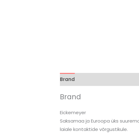
Brand
Arvustused (0)
Brand
Eickemeyer
Saksamaa ja Euroopa üks suuremat
laiale kontaktide võrgustikule.