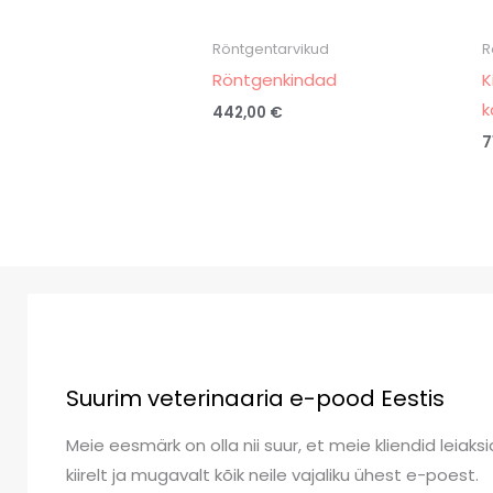
Röntgentarvikud
R
Röntgenkindad
K
k
442,00
€
7
Suurim veterinaaria e-pood Eestis
Meie eesmärk on olla nii suur, et meie kliendid leiaksi
kiirelt ja mugavalt kõik neile vajaliku ühest e-poest.