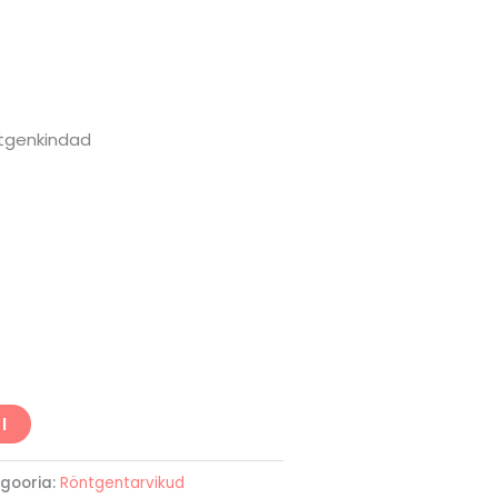
tgenkindad
I
gooria:
Röntgentarvikud