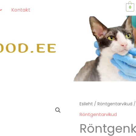
0
Kontakt
Röntgenkindad,
Esileht
/
Röntgentarvikud
/
suured
Röntgentarvikud
kogus
Röntgenk