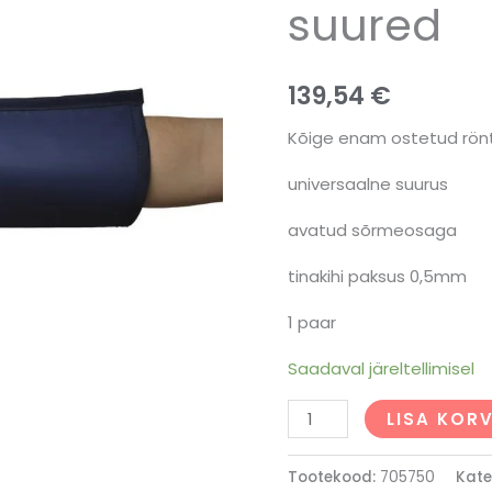
suured
139,54
€
Kõige enam ostetud rön
universaalne suurus
avatud sõrmeosaga
tinakihi paksus 0,5mm
1 paar
Saadaval järeltellimisel
LISA KORV
Tootekood:
705750
Kate