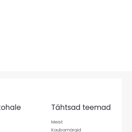
 kohale
Tähtsad teemad
Meist
Kaubamärgid