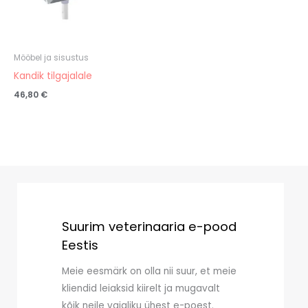
Mööbel ja sisustus
Kandik tilgajalale
46,80
€
Suurim veterinaaria e-pood
Eestis
Meie eesmärk on olla nii suur, et meie
kliendid leiaksid kiirelt ja mugavalt
kõik neile vajaliku ühest e-poest.