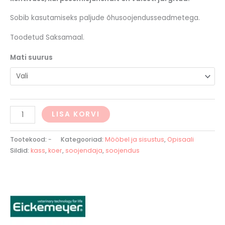
Sobib kasutamiseks paljude õhusoojendusseadmetega.
Toodetud Saksamaal.
Mati suurus
LISA KORVI
Tootekood:
-
Kategooriad:
Mööbel ja sisustus
,
Opisaali
Sildid:
kass
,
koer
,
soojendaja
,
soojendus