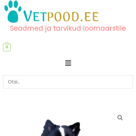
Skip
content
to
content
Seadmed ja tarvikud loomaarstile
0
Menu
Soojendusmatt
Hinnavahemik:
kogus
344,76 €