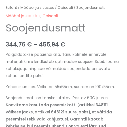
Esileht
/
Mööbel ja sisustus
/
Opisaali
/ Soojendusmatt
Mööbel ja sisustus
,
Opisaali
Soojendusmatt
344,76
€
–
455,94
€
Paigaldatakse patsiendi alla. Tänu kolmele erinevale
materjali kihile kindlustab optimaalse soojuse. Sobib looma
kehakujuga ning see võimaldab soojendada erinevate
kehaasendite puhul.
Kahes suuruses. Väike on 55x65cm, suurem on 100x55cm.
Soojendusmatt on taaskasutatav. Pestav 60C juures.
Soovitame kasutada pesemiskotti (artikkel 648111
väikese jaoks, artikkel 648121 suure jaoks), et vältida
pesemisel tekkivaid kahjustusi. Garantii kaotab
kehtivuse, kui pesemisjuhendit on valesti järgitud.