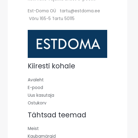
Est-Doma OÜ tartu@estdoma.ee
Võru 165-5 Tartu 50115
Kiiresti kohale
Avaleht
E-pood
Uus kasutaja
Ostukorv
Tähtsad teemad
Meist
Kaubamärgid