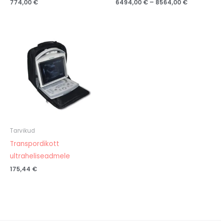
774,00
€
6494,00
€
–
8564,00
€
Tarvikud
Transpordikott
ultraheliseadmele
175,44
€