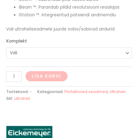
iBeam ™: Parandab pildid resolutsiooni reaalajas
iStation ™: integreeritud patsiendi andmemälu
Vali ultraheliseadmele juurde sobiv/sobivad andurid.
Komplekt
LISA KORVI
Tootekood:
-
Kategooriad:
Portatiivsed seadmed
,
Ultraheli
Silt:
ultraheli