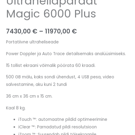
Ultraheliaparaat
Magic 6000 Plus
7430,00
€
–
11970,00
€
Portatiivne ultraheliseade
Power Doppler ja Auto Trace detailsemaks analüüsimiseks.
15 tollist ekraani võimalik pöörata 60 kraadi.
500 GB mälu, kaks sondi ühendust, 4 USB pesa, video
salvestamine, aku kuni 2 tundi
36 cm x 36 cm x 15 cm.
Kaal 8 kg.
iTouch ™: automaatne pildid optimeerimine
iClear ™: Parnadatud pildi resolutsioon
iZoom ™: Suurendab pildi täisekraanile