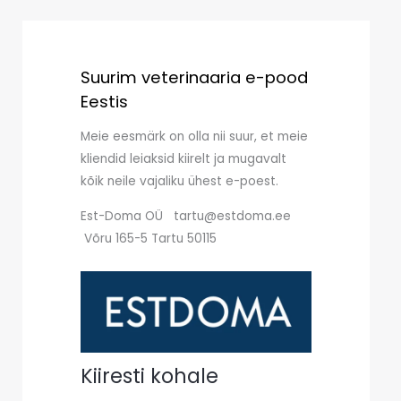
Suurim veterinaaria e-pood
Eestis
Meie eesmärk on olla nii suur, et meie
kliendid leiaksid kiirelt ja mugavalt
kõik neile vajaliku ühest e-poest.
Est-Doma OÜ tartu@estdoma.ee
Võru 165-5 Tartu 50115
Kiiresti kohale