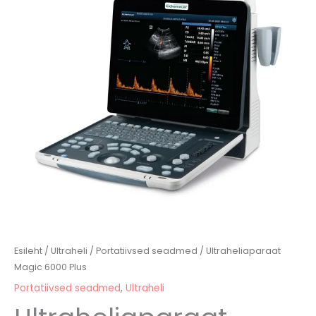
kuni
kogus
11970,00 €
Esileht
/
Ultraheli
/
Portatiivsed seadmed
/ Ultraheliaparaat
Magic 6000 Plus
Portatiivsed seadmed
,
Ultraheli