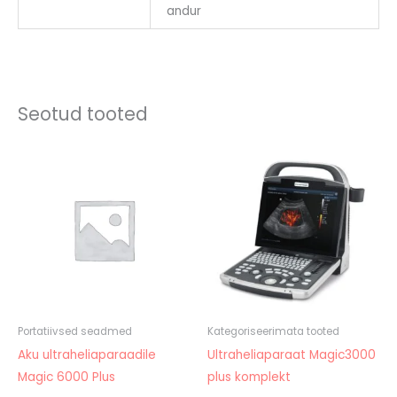
andur
Seotud tooted
Hinnavahe
6494,00 €
kuni
8564,00 €
Portatiivsed seadmed
Kategoriseerimata tooted
Aku ultraheliaparaadile
Ultraheliaparaat Magic3000
Magic 6000 Plus
plus komplekt