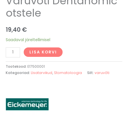
Varuvõti Dentanomic
otstele
19,40
€
Saadaval järeltellimisel
LISA KORVI
Tootekood:
E17500001
Kategooriad:
LIsatarvikud
,
Stomatoloogia
Silt:
varuvõti