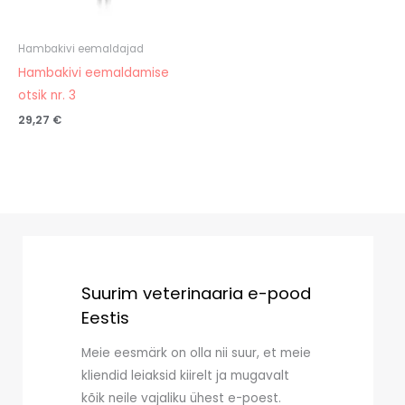
Hambakivi eemaldajad
Hambakivi eemaldamise
otsik nr. 3
29,27
€
Suurim veterinaaria e-pood
Eestis
Meie eesmärk on olla nii suur, et meie
kliendid leiaksid kiirelt ja mugavalt
kõik neile vajaliku ühest e-poest.