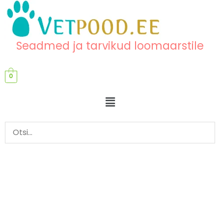
Skip
content
to
content
Seadmed ja tarvikud loomaarstile
0
Menu
Varuvõti
Dentanomic
otstele
kogus