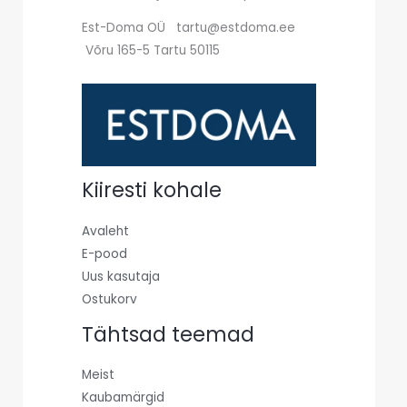
Est-Doma OÜ tartu@estdoma.ee
Võru 165-5 Tartu 50115
Kiiresti kohale
Avaleht
E-pood
Uus kasutaja
Ostukorv
Tähtsad teemad
Meist
Kaubamärgid