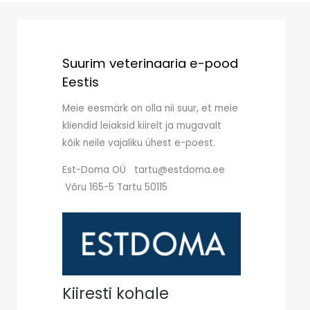
Suurim veterinaaria e-pood
Eestis
Meie eesmärk on olla nii suur, et meie
kliendid leiaksid kiirelt ja mugavalt
kõik neile vajaliku ühest e-poest.
Est-Doma OÜ tartu@estdoma.ee
Võru 165-5 Tartu 50115
Kiiresti kohale