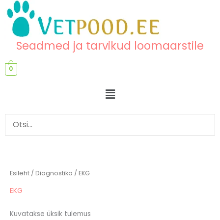
Skip
content
to
content
Seadmed ja tarvikud loomaarstile
0
Menu
Esileht
/
Diagnostika
/ EKG
EKG
Kuvatakse üksik tulemus