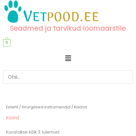
Skip
content
to
content
Seadmed ja tarvikud loomaarstile
0
Menu
Esileht
/
Kirurgilised instrumendid
/ Käärid
Käärid
Kuvatakse kõik 3 tulemust