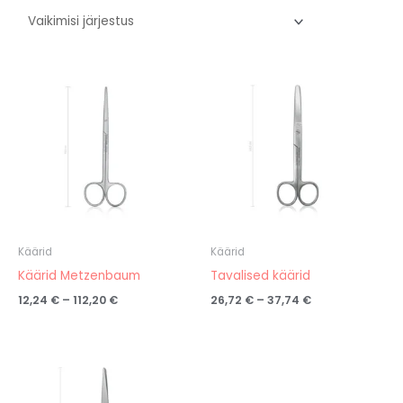
Hinnavahemik:
Hinnavahemik:
12,24 €
26,72 €
kuni
kuni
112,20 €
37,74 €
Käärid
Käärid
Käärid Metzenbaum
Tavalised käärid
12,24
€
–
112,20
€
26,72
€
–
37,74
€
Hinnavahemik:
111,00 €
kuni
145,86 €