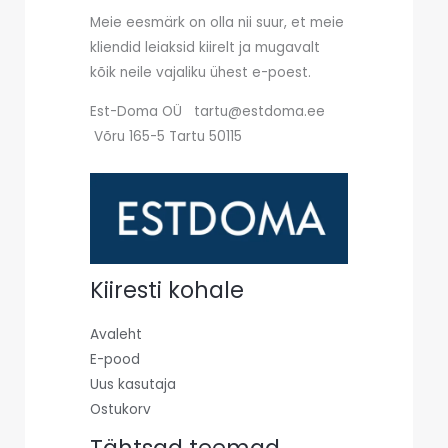
Meie eesmärk on olla nii suur, et meie
kliendid leiaksid kiirelt ja mugavalt
kõik neile vajaliku ühest e-poest.
Est-Doma OÜ tartu@estdoma.ee
Võru 165-5 Tartu 50115
Kiiresti kohale
Avaleht
E-pood
Uus kasutaja
Ostukorv