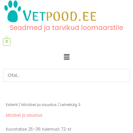
Skip
content
to
content
Seadmed ja tarvikud loomaarstile
0
Menu
Esileht
/
Mööbel ja sisustus
/ Lehekülg 3
Mööbel ja sisustus
Kuvatakse 25–36 tulemust 72-st