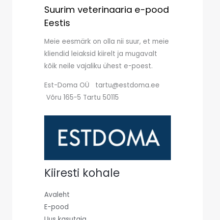
Suurim veterinaaria e-pood
Eestis
Meie eesmärk on olla nii suur, et meie
kliendid leiaksid kiirelt ja mugavalt
kõik neile vajaliku ühest e-poest.
Est-Doma OÜ tartu@estdoma.ee
Võru 165-5 Tartu 50115
Kiiresti kohale
Avaleht
E-pood
Uus kasutaja