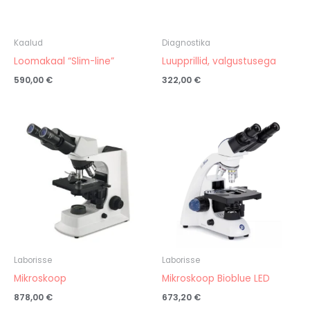
Kaalud
Diagnostika
Loomakaal “Slim-line”
Luupprillid, valgustusega
590,00
€
322,00
€
Laborisse
Laborisse
Mikroskoop
Mikroskoop Bioblue LED
878,00
€
673,20
€