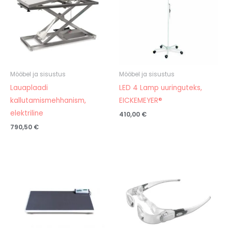
Mööbel ja sisustus
Mööbel ja sisustus
Lauaplaadi
LED 4 Lamp uuringuteks,
kallutamismehhanism,
EICKEMEYER®
elektriline
410,00
€
790,50
€