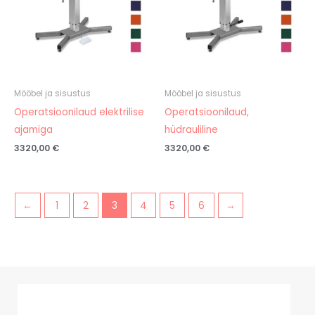
Mööbel ja sisustus
Mööbel ja sisustus
Operatsioonilaud elektrilise
Operatsioonilaud,
ajamiga
hüdrauliline
3320,00
€
3320,00
€
←
1
2
3
4
5
6
→