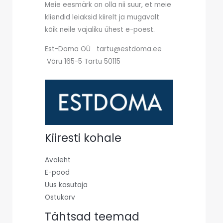
Meie eesmärk on olla nii suur, et meie
kliendid leiaksid kiirelt ja mugavalt
kõik neile vajaliku ühest e-poest.
Est-Doma OÜ tartu@estdoma.ee
Võru 165-5 Tartu 50115
Kiiresti kohale
Avaleht
E-pood
Uus kasutaja
Ostukorv
Tähtsad teemad