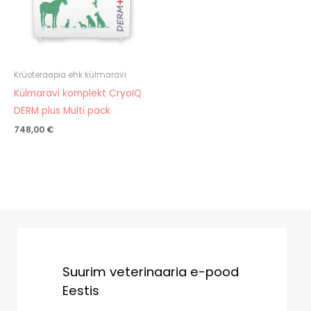
Krüoteraapia ehk külmaravi
Külmaravi komplekt CryoIQ
DERM plus Multi pack
748,00
€
Suurim veterinaaria e-pood
Eestis