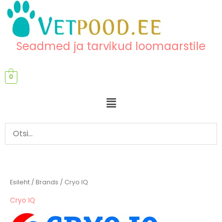
Skip
content
to
content
Seadmed ja tarvikud loomaarstile
0
Menu
Esileht
/ Brands / Cryo IQ
Cryo IQ