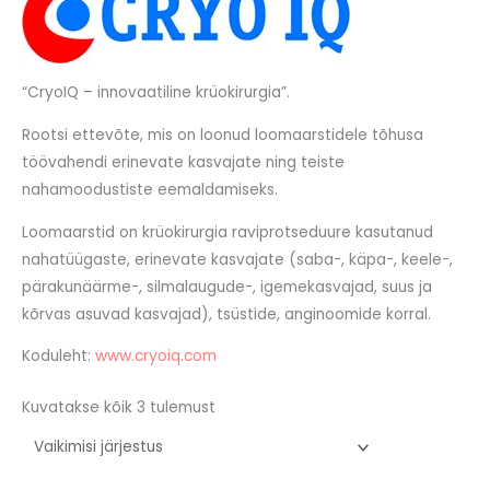
“CryoIQ – innovaatiline krüokirurgia”.
Rootsi ettevõte, mis on loonud loomaarstidele tõhusa
töövahendi erinevate kasvajate ning teiste
nahamoodustiste eemaldamiseks.
Loomaarstid on krüokirurgia raviprotseduure kasutanud
nahatüügaste, erinevate kasvajate (saba-, käpa-, keele-,
pärakunäärme-, silmalaugude-, igemekasvajad, suus ja
kõrvas asuvad kasvajad), tsüstide, anginoomide korral.
Koduleht:
www.cryoiq.com
Kuvatakse kõik 3 tulemust