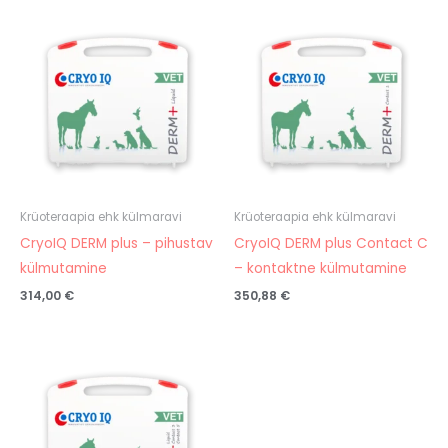
Krüoteraapia ehk külmaravi
Krüoteraapia ehk külmaravi
CryoIQ DERM plus – pihustav
CryoIQ DERM plus Contact C
külmutamine
– kontaktne külmutamine
314,00
€
350,88
€