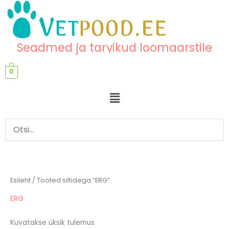
Skip
content
to
content
Seadmed ja tarvikud loomaarstile
0
Menu
Esileht
/ Tooted siltidega “ERG”
ERG
Kuvatakse üksik tulemus