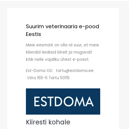
Suurim veterinaaria e-pood
Eestis
Meie eesmärk on olla nii suur, et meie
kliendid leiaksid kiirelt ja mugavalt
kõik neile vajaliku ühest e-poest.
Est-Doma OÜ tartu@estdoma.ee
Võru 165-5 Tartu 50115
Kiiresti kohale