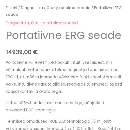
Esileht
/
Diagnostika
/
Oto- ja oftalmoskoobid
/ Portatiivne ERG
seade
Diagnostika
,
Oto- ja oftalmoskoobid
Portatiivne ERG seade
14939,00
€
Portatiivne RETevet™ ERG pakub intuitiivset liidest, mis
võimaldab veterinaar-oftalmoloogidel ja teadlastel teha
ERG-d, et mõõta loomade võrkkesta funktsiooni.
Äärmiselt
väike, intuitiivne kasutajaliides, reaalajas tulemused, täiesti
kaasaskantav ja akutoitega.
Lihtne USB-ühendus mis tahes arvutiga, põhjalikud
aruanded PDF-vormingus.
Tehnilised omadused: RGB LED tehnoloogia ,15 miljonit
värvikombinatsiooni. Mõõdud (cm): 10,5 x 15,5. Kaal: 240 g.