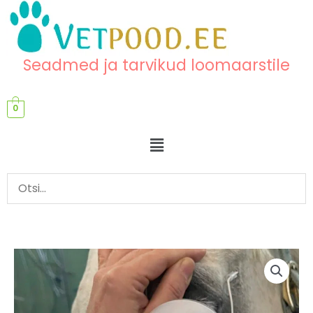
Skip
content
to
content
Seadmed ja tarvikud loomaarstile
0
Menu
Portatiivne
ERG
seade
kogus