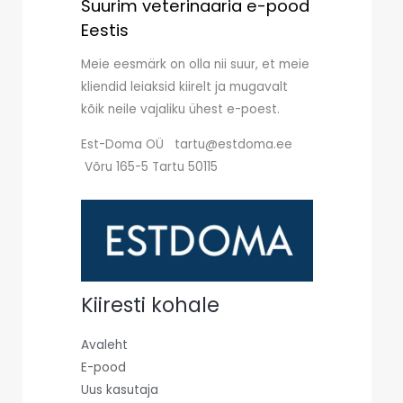
Suurim veterinaaria e-pood
Eestis
Meie eesmärk on olla nii suur, et meie
kliendid leiaksid kiirelt ja mugavalt
kõik neile vajaliku ühest e-poest.
Est-Doma OÜ tartu@estdoma.ee
Võru 165-5 Tartu 50115
Kiiresti kohale
Avaleht
E-pood
Uus kasutaja