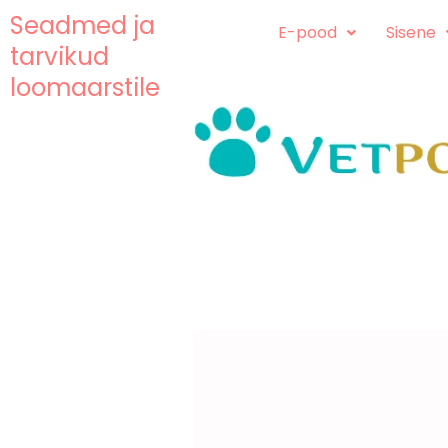
Skip
content
Seadmed ja
E-pood
Sisene
to
tarvikud
content
loomaarstile