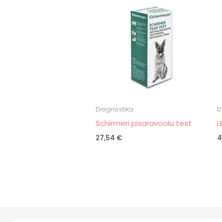
Diagnostika
D
Schirmeri pisaravoolu test
L
27,54
€
4