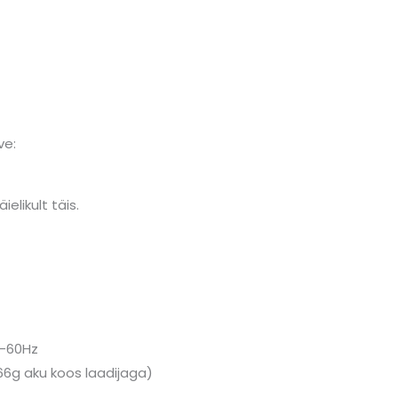
ve:
ielikult täis.
0-60Hz
 66g aku koos laadijaga)