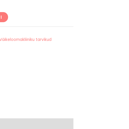
I
Väikeloomakliiniku tarvikud