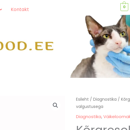
0
Kontakt
Kõrgresolutsiooniga
Esileht
/
Diagnostika
/ Kõrg
valgustusega
luupprillid,
koos
Diagnostika
,
Väikeloomakl
LED
Kõrgreso