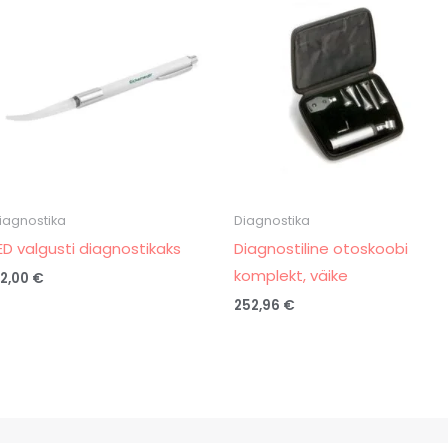
iagnostika
Diagnostika
ED valgusti diagnostikaks
Diagnostiline otoskoobi
komplekt, väike
2,00
€
252,96
€