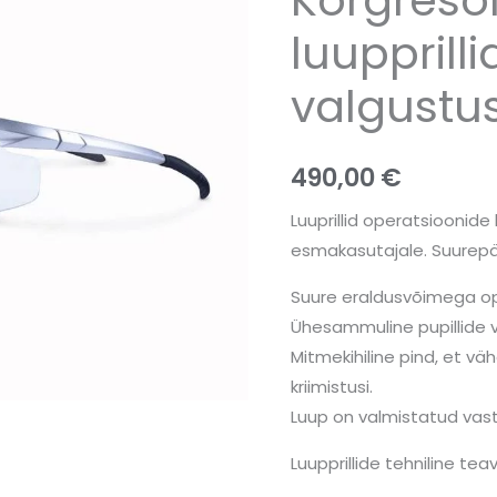
valgustusega
kogus
luupprilli
valgustu
490,00
€
Luuprillid operatsioonide 
esmakasutajale. Suurepär
Suure eraldusvõimega opt
Ühesammuline pupillide 
Mitmekihiline pind, et v
kriimistusi.
Luup on valmistatud vast
Luupprillide tehniline tea