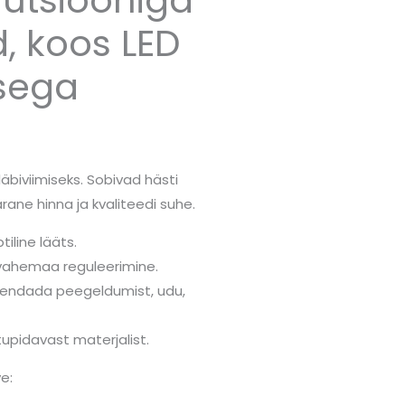
d, koos LED
sega
läbiviimiseks. Sobivad hästi
ane hinna ja kvaliteedi suhe.
iline lääts.
vahemaa reguleerimine.
ähendada peegeldumist, udu,
upidavast materjalist.
ve: