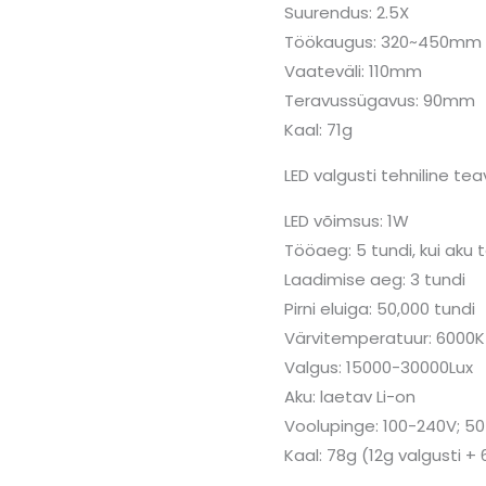
Suurendus: 2.5X
Töökaugus: 320~450mm
Vaateväli: 110mm
Teravussügavus: 90mm
Kaal: 71g
LED valgusti tehniline tea
LED võimsus: 1W
Tööaeg: 5 tundi, kui aku tä
Laadimise aeg: 3 tundi
Pirni eluiga: 50,000 tundi
Värvitemperatuur: 6000K
Valgus: 15000-30000Lux
Aku: laetav Li-on
Voolupinge: 100-240V; 5
Kaal: 78g (12g valgusti +