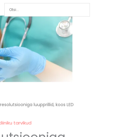
resolutsiooniga luupprillid, koos LED
iiniku tarvikud
lutsiooniga