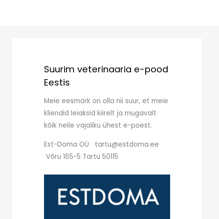
Suurim veterinaaria e-pood
Eestis
Meie eesmärk on olla nii suur, et meie
kliendid leiaksid kiirelt ja mugavalt
kõik neile vajaliku ühest e-poest.
Est-Doma OÜ tartu@estdoma.ee
Võru 165-5 Tartu 50115