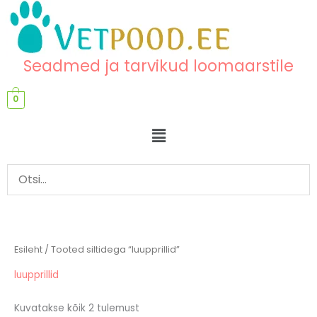
Skip
content
to
content
Seadmed ja tarvikud loomaarstile
0
Menu
Esileht
/ Tooted siltidega “luupprillid”
luupprillid
Kuvatakse kõik 2 tulemust