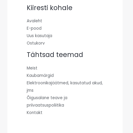
Kiiresti kohale
Avaleht
E-pood
Uus kasutaja
Ostukorv
Tähtsad teemad
Meist
Kaubamärgid
Elektroonikajäätmed, kasutatud akud,
jms
Õigusalane teave ja
priivaatsuspoliitika
Kontakt