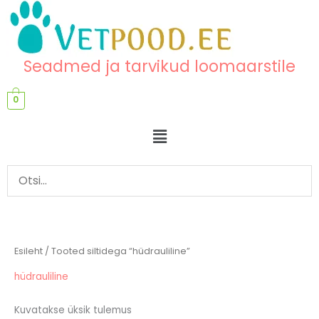
Skip
content
to
content
Seadmed ja tarvikud loomaarstile
0
Menu
Esileht
/ Tooted siltidega “hüdrauliline”
hüdrauliline
Kuvatakse üksik tulemus