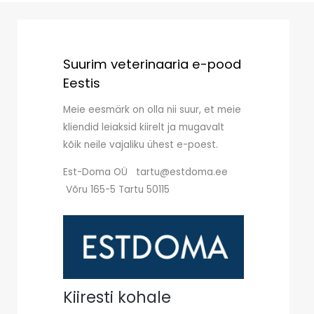
Suurim veterinaaria e-pood
Eestis
Meie eesmärk on olla nii suur, et meie
kliendid leiaksid kiirelt ja mugavalt
kõik neile vajaliku ühest e-poest.
Est-Doma OÜ tartu@estdoma.ee
Võru 165-5 Tartu 50115
Kiiresti kohale