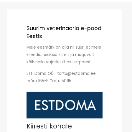
Suurim veterinaaria e-pood
Eestis
Meie eesmärk on olla nii suur, et meie
kliendid leiaksid kiirelt ja mugavalt
kõik neile vajaliku ühest e-poest.
Est-Doma OÜ tartu@estdoma.ee
Võru 165-5 Tartu 50115
Kiiresti kohale