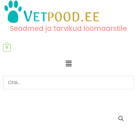
Skip
content
to
content
Seadmed ja tarvikud loomaarstile
0
Menu
Hüdrauliline
laud
kogus