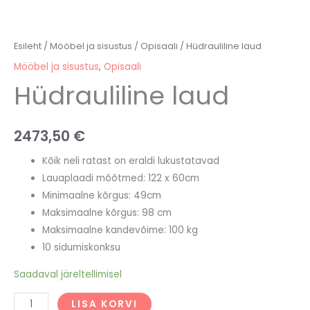
Esileht
/
Mööbel ja sisustus
/
Opisaali
/ Hüdrauliline laud
Mööbel ja sisustus
,
Opisaali
Hüdrauliline laud
2473,50
€
Kõik neli ratast on eraldi lukustatavad
Lauaplaadi mõõtmed: 122 x 60cm
Minimaalne kõrgus: 49cm
Maksimaalne kõrgus: 98 cm
Maksimaalne kandevõime: 100 kg
10 sidumiskonksu
Saadaval järeltellimisel
LISA KORVI