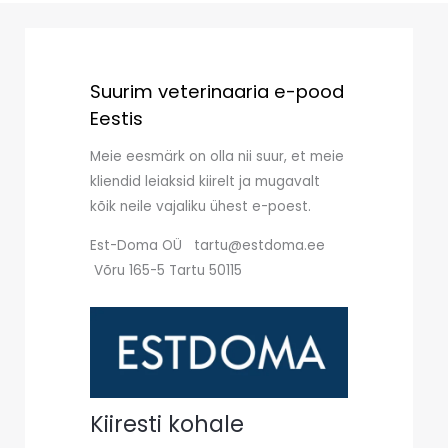
Suurim veterinaaria e-pood
Eestis
Meie eesmärk on olla nii suur, et meie
kliendid leiaksid kiirelt ja mugavalt
kõik neile vajaliku ühest e-poest.
Est-Doma OÜ tartu@estdoma.ee
Võru 165-5 Tartu 50115
Kiiresti kohale