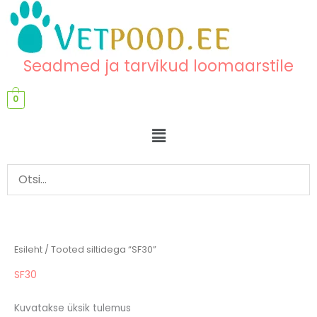
Skip
content
to
content
Seadmed ja tarvikud loomaarstile
0
Menu
Esileht
/ Tooted siltidega “SF30”
SF30
Kuvatakse üksik tulemus